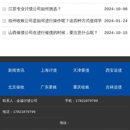
江苏专业讨债公司如何挑选？
2024-10-08
徐州收账公司是如何进行操作呢？这四种方式值得学
2024-01-24
习！
山西催债公司在进行催债的时候，要注意什么呢？
2024-10-15
新闻资讯
上海讨债
天津要债
西安追债
北京催收
广东要账
重庆收账
吉林追债
联系人：金诚讨债公司
手机：17821879799
电话：17821879799
地址：