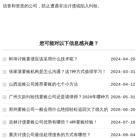
信誉和资质的公司，防止遭遇非法讨债或陷入纠纷。
您可能对以下信息感兴趣？
蚌埠讨账要债应该采用什么技术呢？
2024-04-20
张家港要账机构是怎么沟通？这7种方式值得学习！
2024-03-31
山西追账公司推荐要账的七个小方法
2024-04-12
广州欠款纠纷找要账公司还是请律师？2026年哪种方
2026-05-31
式更快呢？
郑州要账公司一般会用什么绝招轻松追回欠了很久的
2026-06-20
款呢？
吉林讨债要账公司优势有哪些？4种要账经验！
2024-07-18
重庆讨债公司最佳处理债务的方式有哪些？
2024-09-04