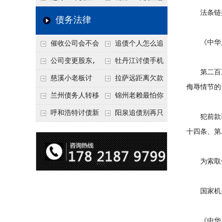
法条链
要回！
节不注意，钱很难要
意！没有借条只有微
事项：空港物流园欠
债务法律
回！
信记录，这3步合法
款，抓住这2个“发货
《中华人
催收公司会不会
追债个人怎么追
把钱要回来
节点”催收最有效
给欠款人发律师函？
回呢？2026年最新绝
公司变更股东,
牡丹江讨债手机
第二百三十
正规机构的函件服务
招选择！
变更前的债权债务谁
搞定：2026年线上立
慈溪小老板讨
拉萨远距离欠款
侮辱情节的
承担
案追债全流程，足不
债，2026年这2个本
对方在牧区联系不
兰州债务人转移
锦州老赖最怕你
出户
地行业协会出面，比
上，2026年委托当地
财产后申请破产，20
懂这1条，2026
呼和浩特讨债新
阳泉追债别再只
犯前款罪
法院传票快
律师成本多少
26年破产程序里还能
年“拒不执行判决
招：2026年用“律师
盯现金，2026年这3
十四条、第
要回来吗
罪”详解，能判刑
函”催账为啥管用？
类隐形财产（公积
为索取债
成本低见效快
金、保单）也能执行
国家机关
《中华人