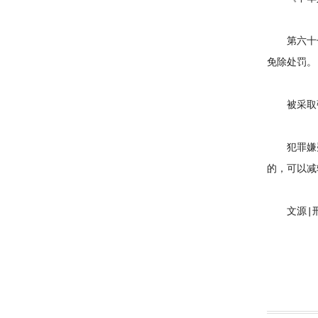
第六十七条
免除处罚。
被采取强
犯罪嫌疑
的，可以减
文源|刑