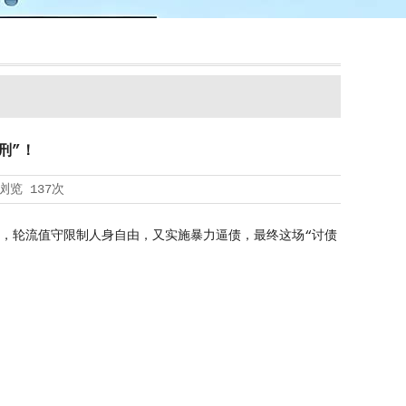
刑”！
浏览
137次
，轮流值守限制人身自由，又实施暴力逼债，最终这场“讨债