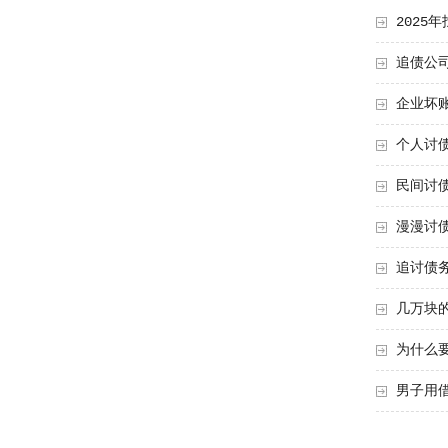
2025
追债公
企业坏
个人讨
民间讨
漫漫讨
追讨债
几万块
为什么
男子用