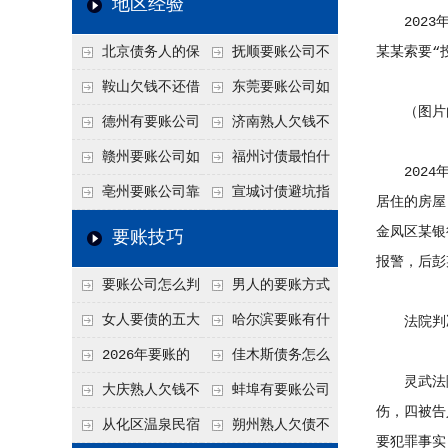
地区经验
2023年
关注
款管理效率
法合规服务能力 助
北京债务人的保
抚顺要账公司不
某某索要“
力企业化解应收账款
证人能不能找？担保
敢透漏的追回方法是
鞍山欠钱不还借
东莞要账公司如
难题
（图片由
人的连带责任怎么追
什么？
口太多？2026年这3
何有效要账讨债？20
德州有要账公司
济南熟人欠钱不
句反问话术，直接把
26年合法追债经验总
吗？如何合法讨债才
还？
赣州要账公司如
福州讨债最怕什
2024年
他后路堵死
结！
不沾风险？
何有效讨债？合法追
么？2026年这两个关
亳州要账公司靠
宣城讨债避坑指
居住的房屋
债四步秘籍
键细节，做错就很难
谱吗？合法讨债四步
南：2026年这2个细
金凤区某银
要账技巧
要回！
走，自己追更放心！
节不注意，钱很难要
报警，后彭
要账公司怎么判
男人的要账方式
回！
断这个案子能不能
是什么呢？
女人要债的五大
哈尔滨要账有什
法院判
接？接案评估的标准
绝招,轻松搞定
么合法手段？2026年
2026年要账的
佳木斯债务怎么
灵武法院
最新追账方式总结！
七个小方法
追回呢？2026年成功
大庆熟人欠钱不
蚌埠有要账公司
伤，四被告
要账就用这2招
还躲猫猫？2026年这
吗？2026年这3个方
从化区温泉民宿
朔州熟人欠债不
要犯罪事实