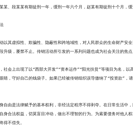
某某、段某某有期徒刑一年，缓刑一年六个月，赵某有期徒刑十个月，缓
法
以其虚拟性、欺骗性、隐蔽性和跨地域性，对人民群众的生命财产安全
段升级，屡禁不止。传销活动所引发的一系列问题也成为社会关注的焦点
会上出现了以“西部大开发”“资本运作”“阳光扶贫”等项目为名，以
眼睛，守好自己的钱袋子。如果已经被传销组织误导缴纳了“投资款”，
自由是法律赋予的基本权利，非经法定程序不得剥夺。在日常生活中，
自身合法权益，切莫盲目冲动，做出不理智的行为。为索要债务对他人权
终得不偿失。