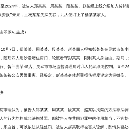
至2024年，被告人郑某某、周某某、段某某、赵某经上线介绍加入传销
投资款”未果，且杨某某失踪失联，几人便盯上了杨某某家人。
即梦AI生成）
10月7日，郑某某、周某某、段某某、赵某四人得知彭某某在灵武市某
，随后四人用沙发堵住房门，轮流看守彭某某，限制其人身自由。期间，
行、贺兰县某4S店、灵武市市场监督管理局时几人轮流跟随控制。直至20
某某被公安民警带离。经鉴定，彭某某身体所受损伤程度评定为轻微伤。
决
审理认为，被告人郑某某、周某某、段某某、赵某以拘禁的方法非法剥
人的行为均构成非法拘禁罪。四被告人在共同犯罪中的作用相当，不宜划
，系自首，可以依法从轻处罚。被告人赵某取得被害人谅解，酌情从轻处