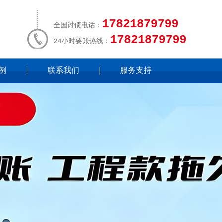
17821879799
全国讨债电话：
17821879799
24小时要账热线：
例
联系我们
服务支持