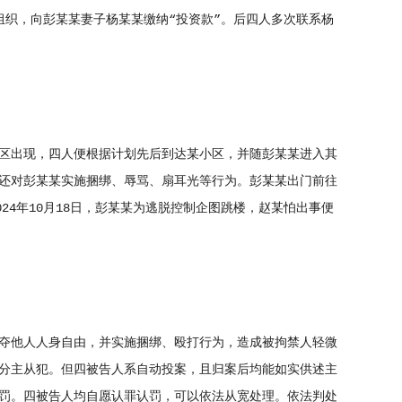
组织，向彭某某妻子杨某某缴纳“投资款”。后四人多次联系杨
小区出现，四人便根据计划先后到达某小区，并随彭某某进入其
还对彭某某实施捆绑、辱骂、扇耳光等行为。彭某某出门前往
24年10月18日，彭某某为逃脱控制企图跳楼，赵某怕出事便
夺他人人身自由，并实施捆绑、殴打行为，造成被拘禁人轻微
分主从犯。但四被告人系自动投案，且归案后均能如实供述主
罚。四被告人均自愿认罪认罚，可以依法从宽处理。依法判处