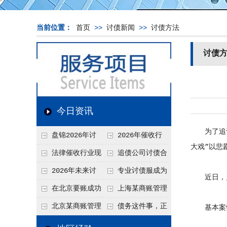
当前位置：
首页
>>
讨债新闻
>>
讨债方法
讨债
今日资讯
为了追讨投
盘锦2026年讨
2026年催收行
大戏”以悲
债新趋势
业发展现状、竞争格
法律催收行业现
追债公司讨债合
局及未来趋势分析
状、合规痛点与未来
法方法总结
2026年未来讨
专业讨债服成为
近日，灵
发展趋势深度解析
债要账公司发展趋势
2026年的发展趋势
在北京要账成功
上海某商账管理
率高吗？未来追账公
机构聚焦合规服务
北京某商账管理
债务这件事，正
基本案
司发展趋势引发行业
助力企业提升应收账
服务机构持续提升合
在被重新做一遍