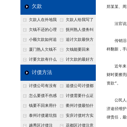
个“诉前调解”成功率
法比公司好使
老板借钱不还？2026
还几年了，2026年用
欠款
郑某某、周
高
年旺季前用这招合法
这招“重新打借条”把
欠款人在外地我
欠款人给我写了
施压，立马主动结清
死账变活
法官说
在本地该怎么委托？
还款计划书有用吗？
欠钱不还的心理
抚州熟人债务纠
异地追款的委托流程
书面承诺的法律效力
是什么？读懂欠款人
纷咋办？这一招好开
小额欠款如何追
追讨欠款最快方
传销活动
的心态催收事半功倍
口
讨
法是什么？
样翻新，手
厦门熟人欠钱不
欠钱能要回来
还？2026年合法秘
吗？
讨要欠款有什么
讨欠款的最好方
近年来，社
籍！
好办法
法
讨债方法
财时要擦亮
资款”。
讨债公司有没有
追债公司讨债都
行业协会？正规机构
有哪些手段
怎么要债不伤感
讨债需要什么证
公民人身
的行业自律和认证
情？
据
钱要不回来用什
衢州讨债最怕什
济途径维护
么方法要回来
么？2026年这两个关
泰州讨债避坑指
安庆讨债对方实
律责任，最
键细节，做错就很难
南：2026年这2个细
在没钱咋办？
越秀区讨债注
花都区讨债注意