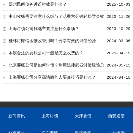
详细解读企业债务法律途径
郑州民间债务诉讼时效是什么？
2025-10-03
中山收账需要注意什么细节？花费六分钟轻松学会收
2023-11-26
账技巧！
上海讨债公司挑选主要注意什么事项？
2023-10-29
桂林讨账信函催收管用吗？分享有效的讨债经验！
2024-03-06
本溪合法的要账公司一般是怎么收费的？
2025-04-19
北京要账公司是如何讨债？利用法律武器讨债经验总
2024-05-15
结！
上海要账公司分享高情商的人要账技巧是什么？
2024-04-15
新闻资讯
上海讨债
天津要债
西安追债