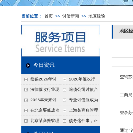
当前位置：
首页
>>
讨债新闻
>>
地区经验
地区
今日资讯
查询苏
盘锦2026年讨
2026年催收行
债新趋势
业发展现状、竞争格
法律催收行业现
追债公司讨债合
工商局网
局及未来趋势分析
状、合规痛点与未来
法方法总结
2026年未来讨
专业讨债服成为
发展趋势深度解析
债要账公司发展趋势
2026年的发展趋势
在北京要账成功
上海某商账管理
登录苏州
率高吗？未来追账公
机构聚焦合规服务
北京某商账管理
债务这件事，正
司发展趋势引发行业
助力企业提升应收账
通过“讨债
服务机构持续提升合
在被重新做一遍