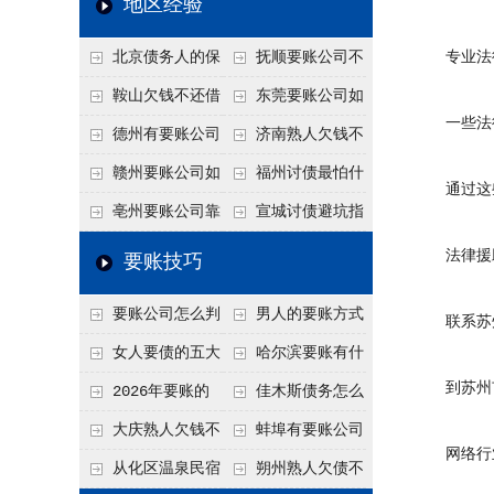
地区经验
关注
款管理效率
法合规服务能力 助
北京债务人的保
抚顺要账公司不
专业法律
力企业化解应收账款
证人能不能找？担保
敢透漏的追回方法是
鞍山欠钱不还借
东莞要账公司如
难题
一些法律
人的连带责任怎么追
什么？
口太多？2026年这3
何有效要账讨债？20
德州有要账公司
济南熟人欠钱不
句反问话术，直接把
26年合法追债经验总
吗？如何合法讨债才
还？
赣州要账公司如
福州讨债最怕什
通过这些
他后路堵死
结！
不沾风险？
何有效讨债？合法追
么？2026年这两个关
亳州要账公司靠
宣城讨债避坑指
债四步秘籍
键细节，做错就很难
谱吗？合法讨债四步
南：2026年这2个细
法律援助
要账技巧
要回！
走，自己追更放心！
节不注意，钱很难要
要账公司怎么判
男人的要账方式
联系苏州
回！
断这个案子能不能
是什么呢？
女人要债的五大
哈尔滨要账有什
到苏州市
接？接案评估的标准
绝招,轻松搞定
么合法手段？2026年
2026年要账的
佳木斯债务怎么
最新追账方式总结！
七个小方法
追回呢？2026年成功
大庆熟人欠钱不
蚌埠有要账公司
网络行业
要账就用这2招
还躲猫猫？2026年这
吗？2026年这3个方
从化区温泉民宿
朔州熟人欠债不