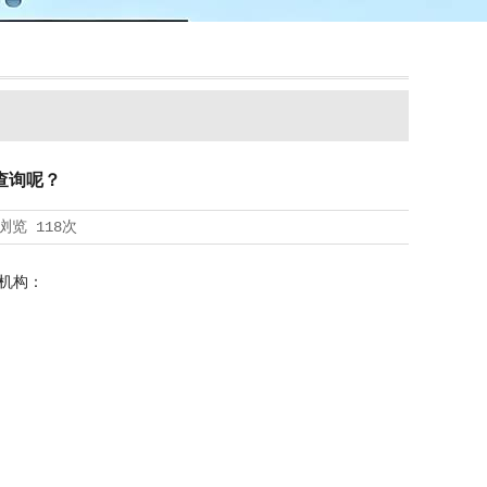
查询呢？
浏览
118次
机构：
。