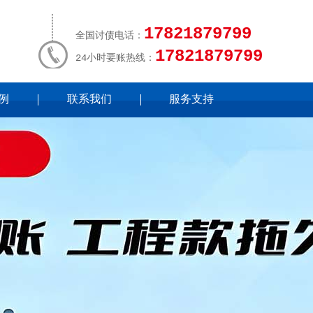
17821879799
全国讨债电话：
17821879799
24小时要账热线：
例
联系我们
服务支持