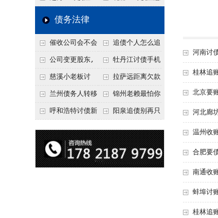
要回！
节不注意，钱很难要
意！没有借条只有微
事项：空港物流园欠
债务法律
回！
信记录，这3步合法
款，抓住这2个“发货
催收公司会不会
追债个人怎么追
把钱要回来
节点”催收最有效
河南讨
给欠款人发律师函？
回呢？2026年最新绝
公司变更股东,
牡丹江讨债手机
桂林追
正规机构的函件服务
招选择！
变更前的债权债务谁
搞定：2026年线上立
慈溪小老板讨
拉萨远距离欠款
北京要
承担
案追债全流程，足不
债，2026年这2个本
对方在牧区联系不
兰州债务人转移
锦州老赖最怕你
出户
地行业协会出面，比
上，2026年委托当地
财产后申请破产，20
懂这1条，2026
呼和浩特讨债新
阳泉追债别再只
河北廊
法院传票快
律师成本多少
26年破产程序里还能
年“拒不执行判决
招：2026年用“律师
盯现金，2026年这3
温州收
要回来吗
罪”详解，能判刑
函”催账为啥管用？
类隐形财产（公积
合肥要
成本低见效快
金、保单）也能执行
南通收
蚌埠讨
桂林追