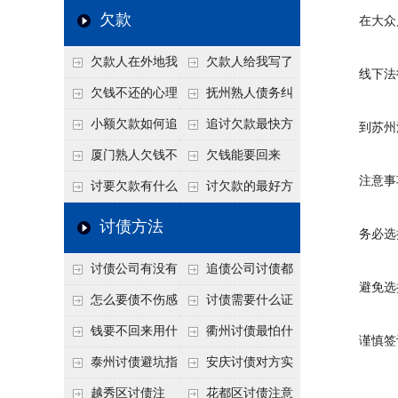
个“诉前调解”成功率
法比公司好使
老板借钱不还？2026
还几年了，2026年用
欠款
在大众点
高
年旺季前用这招合法
这招“重新打借条”把
欠款人在外地我
欠款人给我写了
施压，立马主动结清
死账变活
线下法律
在本地该怎么委托？
还款计划书有用吗？
欠钱不还的心理
抚州熟人债务纠
异地追款的委托流程
书面承诺的法律效力
是什么？读懂欠款人
纷咋办？这一招好开
小额欠款如何追
追讨欠款最快方
到苏州法
的心态催收事半功倍
口
讨
法是什么？
厦门熟人欠钱不
欠钱能要回来
注意事
还？2026年合法秘
吗？
讨要欠款有什么
讨欠款的最好方
籍！
好办法
法
讨债方法
务必选择
讨债公司有没有
追债公司讨债都
避免选择
行业协会？正规机构
有哪些手段
怎么要债不伤感
讨债需要什么证
的行业自律和认证
情？
据
钱要不回来用什
衢州讨债最怕什
谨慎签订
么方法要回来
么？2026年这两个关
泰州讨债避坑指
安庆讨债对方实
键细节，做错就很难
南：2026年这2个细
在没钱咋办？
越秀区讨债注
花都区讨债注意