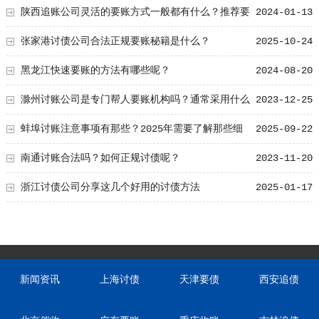
陕西追账公司灵活的要账方式一般都有什么？推荐要
2024-01-13
账公司的灵活要账方式
张家港讨债公司合法正规要账秘籍是什么？
2025-10-24
黑龙江快速要账的方法有哪些呢？
2024-08-20
滁州讨账公司是专门帮人要账机构吗？通常采用什么
2023-12-25
方法？
蚌埠讨账注意事项有那些？2025年需要了解那些细
2025-09-22
节！
南通讨账合法吗？如何正规讨债呢？
2023-11-20
浙江讨债公司分享这几个好用的讨债方法
2025-01-17
新闻资讯
上海讨债
天津要债
西安追债