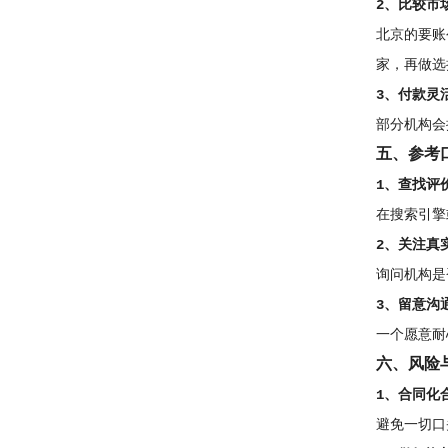
2、比较市
北京的要账
家，再做选
3、付款灵
部分机构会
五、参考
1、查找评
在搜索引擎
2、关注真
询问机构是
3、留意沟
一个愿意耐
六、风险
1、合同化
避免一切口