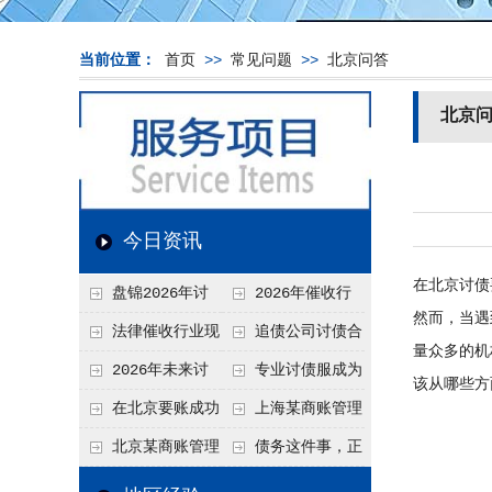
当前位置：
首页
>>
常见问题
>>
北京问答
北京
今日资讯
在北京讨债
盘锦2026年讨
2026年催收行
然而，当遇
债新趋势
业发展现状、竞争格
法律催收行业现
追债公司讨债合
量众多的机
局及未来趋势分析
状、合规痛点与未来
法方法总结
2026年未来讨
专业讨债服成为
该从哪些方
发展趋势深度解析
债要账公司发展趋势
2026年的发展趋势
在北京要账成功
上海某商账管理
率高吗？未来追账公
机构聚焦合规服务
北京某商账管理
债务这件事，正
司发展趋势引发行业
助力企业提升应收账
服务机构持续提升合
在被重新做一遍