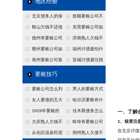
地区经验
关注
款管理效率
法合规服务能力 助
北京债务人的保
抚顺要账公司不
力企业化解应收账款
证人能不能找？担保
敢透漏的追回方法是
鞍山欠钱不还借
东莞要账公司如
难题
人的连带责任怎么追
什么？
口太多？2026年这3
何有效要账讨债？20
德州有要账公司
济南熟人欠钱不
句反问话术，直接把
26年合法追债经验总
吗？如何合法讨债才
还？
赣州要账公司如
福州讨债最怕什
他后路堵死
结！
不沾风险？
何有效讨债？合法追
么？2026年这两个关
亳州要账公司靠
宣城讨债避坑指
债四步秘籍
键细节，做错就很难
谱吗？合法讨债四步
南：2026年这2个细
要账技巧
要回！
走，自己追更放心！
节不注意，钱很难要
要账公司怎么判
男人的要账方式
回！
断这个案子能不能
是什么呢？
女人要债的五大
哈尔滨要账有什
接？接案评估的标准
绝招,轻松搞定
么合法手段？2026年
2026年要账的
佳木斯债务怎么
一、了解
最新追账方式总结！
七个小方法
追回呢？2026年成功
1、核查注
大庆熟人欠钱不
蚌埠有要账公司
在北京讨债
要账就用这2招
还躲猫猫？2026年这
吗？2026年这3个方
从化区温泉民宿
朔州熟人欠债不