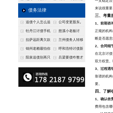
一支稳定且
要回！
节不注意，钱很难要
意！没有借条只有微
事项：空港物流园欠
来说很重要
债务法律
三、考量
回！
信记录，这3步合法
款，抓住这2个“发货
追债个人怎么追
公司变更股东,
1、前期咨
把钱要回来
节点”催收最有效
回呢？2026年最新绝
变更前的债权债务谁
牡丹江讨债手机
慈溪小老板讨
正规的机构
断是否愿意
招选择！
承担
搞定：2026年线上立
债，2026年这2个本
拉萨远距离欠款
兰州债务人转移
2、合同细
案追债全流程，足不
地行业协会出面，比
对方在牧区联系不
财产后申请破产，20
锦州老赖最怕你
呼和浩特讨债新
在北京讨债
出户
法院传票快
上，2026年委托当地
26年破产程序里还能
懂这1条，2026
招：2026年用“律师
阳泉追债别再只
吕梁要债咋整才
双方权责。
律师成本多少
要回来吗
年“拒不执行判决
函”催账为啥管用？
盯现金，2026年这3
硬气？2026年这3个
3、过程透
罪”详解，能判刑
成本低见效快
类隐形财产（公积
调解渠道，比找公司
靠谱的机构
金、保单）也能执行
强
要。
四、了解
1、确认收
费用包含哪