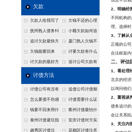
信息平台就
个“诉前调解”成功率
法比公司好使
老板借钱不还？2026
还几年了，2026年用
欠款
2、明确经
高
年旺季前用这招合法
这招“重新打借条”把
不同机构的
欠款人给我写了
欠钱不还的心理
施压，立马主动结清
死账变活
理。选择时
还款计划书有用吗？
是什么？读懂欠款人
抚州熟人债务纠
小额欠款如何追
3、了解从
书面承诺的法律效力
的心态催收事半功倍
纷咋办？这一招好开
讨
追讨欠款最快方
厦门熟人欠钱不
正规的公司
口
法是什么？
还？2026年合法秘
欠钱能要回来
讨要欠款有什么
合法框架内
籍！
吗？
好办法
二、评估
讨欠款的最好方
追讨公司欠款有
1、看处理
法
哪些法律手段
讨债方法
北京的经济
以询问他们
讨债公司有没有
追债公司讨债都
2、重视谈
行业协会？正规机构
有哪些手段
怎么要债不伤感
讨债需要什么证
债务追讨的
的行业自律和认证
情？
据
钱要不回来用什
衢州讨债最怕什
会让关系陷
么方法要回来
么？2026年这两个关
泰州讨债避坑指
安庆讨债对方实
3、关注内
键细节，做错就很难
南：2026年这2个细
在没钱咋办？
越秀区讨债注
花都区讨债注意