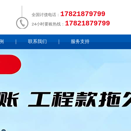
17821879799
全国讨债电话：
17821879799
24小时要账热线：
例
联系我们
服务支持