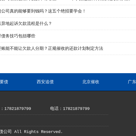
债公司真的能够要到钱吗？这五个绝招要学会！
账异地起诉欠款流程是什么？
讨债务技巧包括哪些
要账能不能让欠款人分期？正规催收的还款计划制定方法
要债
西安追债
北京催收
广
17821879799
电话：17821879799
债公司 All Rights Reserved.