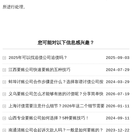
所进行处理。
您可能对以下信息感兴趣？
2025年可以找追债公司追债吗？
2025-09-03
江西要账公司快速要账的五种技巧
2024-07-29
蚌埠讨账公司合作步骤是什么？选择靠谱讨债公司按
2024-03-29
照这些步骤没错！
义乌要账公司怎么才能够有效的讨债呢？分享简单快
2026-07-19
速成功的秘籍！
上海讨债需要注意什么细节？2026年这二个细节需要
2026-01-11
多了解！
山西专业要账公司如何选择？5种要账技巧！
2024-09-11
南通清账公司会起诉欠款人吗？一般是如何要账的？
2023-12-22