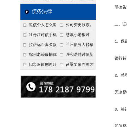
明确告知
要回！
节不注意，钱很难要
意！没有借条只有微
事项：空港物流园欠
债务法律
回！
信记录，这3步合法
款，抓住这2个“发货
二、证据
追债个人怎么追
公司变更股东,
把钱要回来
节点”催收最有效
回呢？2026年最新绝
变更前的债权债务谁
牡丹江讨债手机
慈溪小老板讨
1、保留
招选择！
承担
搞定：2026年线上立
债，2026年这2个本
拉萨远距离欠款
兰州债务人转移
案追债全流程，足不
地行业协会出面，比
对方在牧区联系不
财产后申请破产，20
锦州老赖最怕你
呼和浩特讨债新
银行转账
出户
法院传票快
上，2026年委托当地
26年破产程序里还能
懂这1条，2026
招：2026年用“律师
阳泉追债别再只
吕梁要债咋整才
律师成本多少
要回来吗
年“拒不执行判决
函”催账为啥管用？
盯现金，2026年这3
硬气？2026年这3个
2、整理
罪”详解，能判刑
成本低见效快
类隐形财产（公积
调解渠道，比找公司
无论是微
金、保单）也能执行
强
3、签订
即便是熟