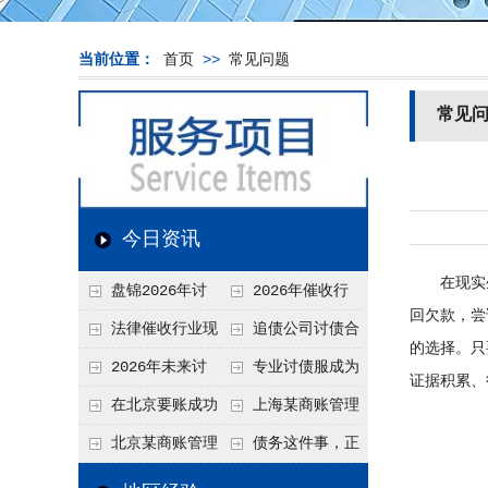
当前位置：
首页
>>
常见问题
常见
今日资讯
在现实生
盘锦2026年讨
2026年催收行
回欠款，尝
债新趋势
业发展现状、竞争格
法律催收行业现
追债公司讨债合
的选择。只
局及未来趋势分析
状、合规痛点与未来
法方法总结
2026年未来讨
专业讨债服成为
证据积累、
发展趋势深度解析
债要账公司发展趋势
2026年的发展趋势
在北京要账成功
上海某商账管理
率高吗？未来追账公
机构聚焦合规服务
北京某商账管理
债务这件事，正
司发展趋势引发行业
助力企业提升应收账
服务机构持续提升合
在被重新做一遍