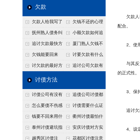
个“诉前调解”成功率
法比公司好使
老板借钱不还？2026
还几年了，2026年用
欠款
高
年旺季前用这招合法
这招“重新打借条”把
欠款人有
欠款人给我写了
欠钱不还的心理
施压，立马主动结清
死账变活
配合。
还款计划书有用吗？
是什么？读懂欠款人
抚州熟人债务纠
小额欠款如何追
书面承诺的法律效力
的心态催收事半功倍
纷咋办？这一招好开
讨
追讨欠款最快方
厦门熟人欠钱不
2、使用
口
法是什么？
还？2026年合法秘
欠钱能要回来
讨要欠款有什么
与其反复
籍！
吗？
好办法
讨欠款的最好方
追讨公司欠款有
的正式性。
法
哪些法律手段
讨债方法
3、保持
讨债公司有没有
追债公司讨债都
行业协会？正规机构
有哪些手段
怎么要债不伤感
讨债需要什么证
追讨欠款
的行业自律和认证
情？
据
钱要不回来用什
衢州讨债最怕什
么方法要回来
么？2026年这两个关
泰州讨债避坑指
安庆讨债对方实
4、设定
键细节，做错就很难
南：2026年这2个细
在没钱咋办？
越秀区讨债注
花都区讨债注意