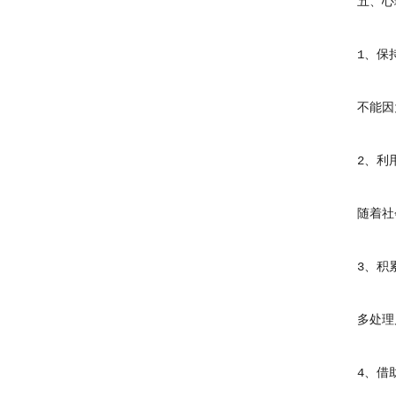
五、心理
1、保持
不能因为
2、利用
随着社会
3、积累
多处理几
4、借助