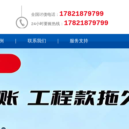
17821879799
全国讨债电话：
17821879799
24小时要账热线：
例
联系我们
服务支持