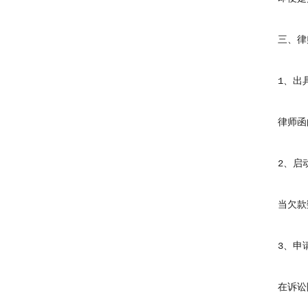
三、律师
1、出具
律师函的
2、启动
当欠款数
3、申请
在诉讼阶