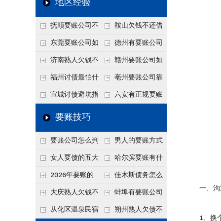
地区经验
关注
款管理效率
法合规服务能力 助
抚顺要账公司不
鞍山欠钱不还借
力企业化解应收账款
敢透漏的追回方法是
口太多？2026年这3
东莞要账公司如
德州有要账公司
难题
什么？
句反问话术，直接把
何有效要账讨债？20
吗？如何合法讨债才
济南熟人欠钱不
赣州要账公司如
他后路堵死
26年合法追债经验总
不沾风险？
还？
何有效讨债？合法追
福州讨债最怕什
亳州要账公司靠
结！
债四步秘籍
么？2026年这两个关
谱吗？合法讨债四步
宣城讨债避坑指
六安有正规要账
键细节，做错就很难
走，自己追更放心！
南：2026年这2个细
公司吗？个人合法讨
要账技巧
要回！
节不注意，钱很难要
债的3个实在办法！
要账公司怎么判
男人的要账方式
回！
断这个案子能不能
是什么呢？
女人要债的五大
哈尔滨要账有什
接？接案评估的标准
绝招,轻松搞定
么合法手段？2026年
2026年要账的
佳木斯债务怎么
一、沟通
最新追账方式总结！
七个小方法
追回呢？2026年成功
大庆熟人欠钱不
蚌埠有要账公司
要账就用这2招
还躲猫猫？2026年这
吗？2026年这3个方
从化区温泉民宿
朔州熟人欠债不
1、换个