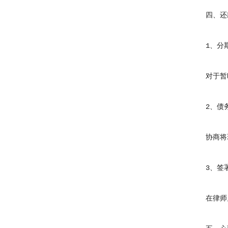
四、还款
1、分期
对于暂时
2、债务
协商将现
3、签署
在律师见