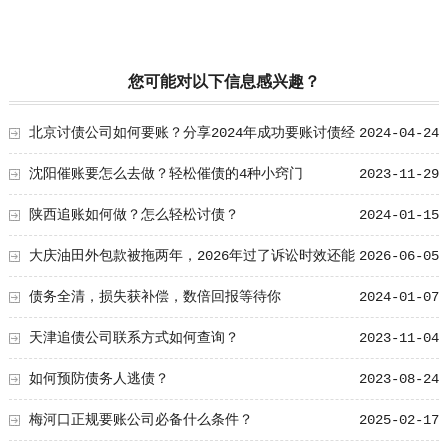
您可能对以下信息感兴趣？
北京讨债公司如何要账？分享2024年成功要账讨债经
2024-04-24
验
沈阳催账要怎么去做？轻松催债的4种小窍门
2023-11-29
陕西追账如何做？怎么轻松讨债？
2024-01-15
大庆油田外包款被拖两年，2026年过了诉讼时效还能
2026-06-05
这样补救
债务全清，损失获补偿，数倍回报等待你
2024-01-07
天津追债公司联系方式如何查询？
2023-11-04
如何预防债务人逃债？
2023-08-24
梅河口正规要账公司必备什么条件？
2025-02-17