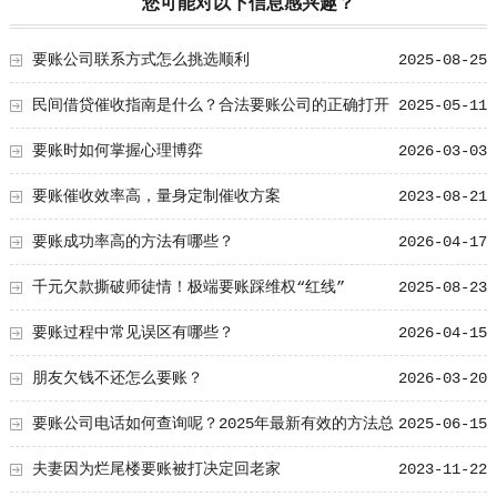
您可能对以下信息感兴趣？
要账公司联系方式怎么挑选顺利
2025-08-25
民间借贷催收指南是什么？合法要账公司的正确打开
2025-05-11
方式
要账时如何掌握心理博弈
2026-03-03
要账催收效率高，量身定制催收方案
2023-08-21
要账成功率高的方法有哪些？
2026-04-17
千元欠款撕破师徒情！极端要账踩维权“红线”
2025-08-23
要账过程中常见误区有哪些？
2026-04-15
朋友欠钱不还怎么要账？
2026-03-20
要账公司电话如何查询呢？2025年最新有效的方法总
2025-06-15
结！
夫妻因为烂尾楼要账被打决定回老家
2023-11-22