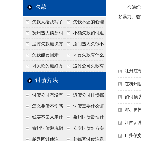
个“诉前调解”成功率
法比公司好使
老板借钱不还？2026
还几年了，2026年用
欠款
合法维权
高
年旺季前用这招合法
这招“重新打借条”把
如暴力、骚
欠款人给我写了
欠钱不还的心理
施压，立马主动结清
死账变活
还款计划书有用吗？
是什么？读懂欠款人
抚州熟人债务纠
小额欠款如何追
书面承诺的法律效力
的心态催收事半功倍
纷咋办？这一招好开
讨
追讨欠款最快方
厦门熟人欠钱不
口
法是什么？
还？2026年合法秘
欠钱能要回来
讨要欠款有什么
籍！
吗？
好办法
讨欠款的最好方
追讨公司欠款有
牡丹江
法
哪些法律手段
讨债方法
在杭州
讨债公司有没有
追债公司讨债都
如何预
行业协会？正规机构
有哪些手段
怎么要债不伤感
讨债需要什么证
深圳要帐
的行业自律和认证
情？
据
钱要不回来用什
衢州讨债最怕什
江西要
么方法要回来
么？2026年这两个关
泰州讨债避坑指
安庆讨债对方实
广州债
键细节，做错就很难
南：2026年这2个细
在没钱咋办？
越秀区讨债注
花都区讨债注意