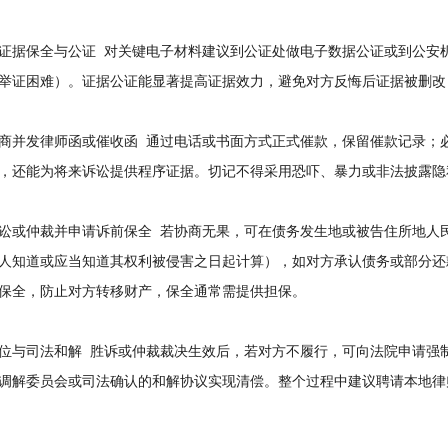
保全与公证 对关键电子材料建议到公证处做电子数据公证或到公安机
举证困难）。证据公证能显著提高证据效力，避免对方反悔后证据被删改
发律师函或催收函 通过电话或书面方式正式催款，保留催款记录；必
，还能为将来诉讼提供程序证据。切记不得采用恐吓、暴力或非法披露隐
仲裁并申请诉前保全 若协商无果，可在债务发生地或被告住所地人民
人知道或应当知道其权利被侵害之日起计算），如对方承认债务或部分还
保全，防止对方转移财产，保全通常需提供担保。
司法和解 胜诉或仲裁裁决生效后，若对方不履行，可向法院申请强制
调解委员会或司法确认的和解协议实现清偿。整个过程中建议聘请本地律