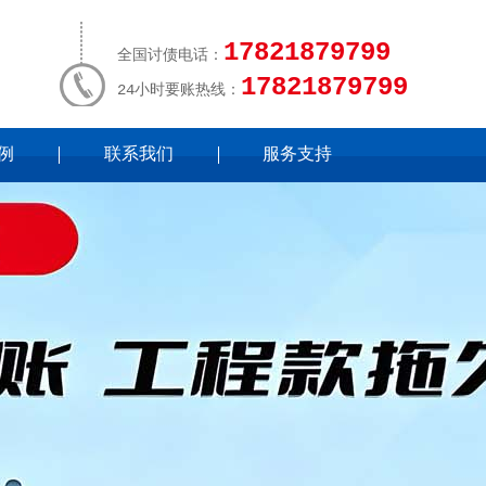
17821879799
全国讨债电话：
17821879799
24小时要账热线：
例
联系我们
服务支持