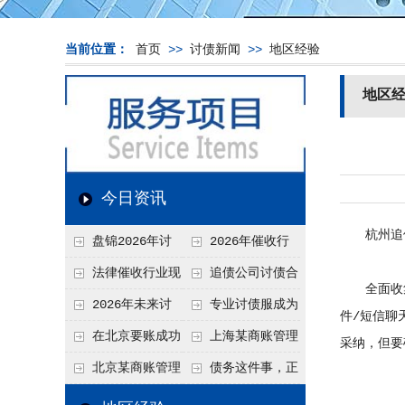
当前位置：
首页
>>
讨债新闻
>>
地区经验
地区
今日资讯
杭州追债
盘锦2026年讨
2026年催收行
债新趋势
业发展现状、竞争格
法律催收行业现
追债公司讨债合
全面收集现
局及未来趋势分析
状、合规痛点与未来
法方法总结
2026年未来讨
专业讨债服成为
件/短信聊
发展趋势深度解析
债要账公司发展趋势
2026年的发展趋势
在北京要账成功
上海某商账管理
采纳，但要
率高吗？未来追账公
机构聚焦合规服务
北京某商账管理
债务这件事，正
司发展趋势引发行业
助力企业提升应收账
服务机构持续提升合
在被重新做一遍