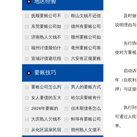
地区经验
关注
款管理效率
法合规服务能力 助
抚顺要账公司不
鞍山欠钱不还借
及时做证据
力企业化解应收账款
说明理由与
敢透漏的追回方法是
口太多？2026年这3
东莞要账公司如
德州有要账公司
难题
什么？
句反问话术，直接把
何有效要账讨债？20
吗？如何合法讨债才
济南熟人欠钱不
赣州要账公司如
先行协商并
他后路堵死
26年合法追债经验总
不沾风险？
还？
何有效讨债？合法追
福州讨债最怕什
亳州要账公司靠
使对方重视
结！
债四步秘籍
么？2026年这两个关
谱吗？合法讨债四步
宣城讨债避坑指
六安有正规要账
键细节，做错就很难
走，自己追更放心！
南：2026年这2个细
公司吗？个人合法讨
启动诉讼或
要账技巧
要回！
节不注意，钱很难要
债的3个实在办法！
年（自权利
要账公司怎么判
男人的要账方式
押）与证据
回！
断这个案子能不能
是什么呢？
女人要债的五大
哈尔滨要账有什
执行到位与
接？接案评估的标准
绝招,轻松搞定
么合法手段？2026年
2026年要账的
佳木斯债务怎么
可通过人民
最新追账方式总结！
七个小方法
追回呢？2026年成功
大庆熟人欠钱不
蚌埠有要账公司
率。
要账就用这2招
还躲猫猫？2026年这
吗？2026年这3个方
从化区温泉民宿
朔州熟人欠债不