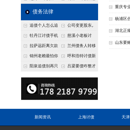
重庆专
要回！
节不注意，钱很难要
意！没有借条只有微
事项：空港物流园欠
债务法律
回！
信记录，这3步合法
款，抓住这2个“发货
杨浦区
追债个人怎么追
公司变更股东,
把钱要回来
节点”催收最有效
湖北正
回呢？2026年最新绝
变更前的债权债务谁
牡丹江讨债手机
慈溪小老板讨
山东要
招选择！
承担
搞定：2026年线上立
债，2026年这2个本
拉萨远距离欠款
兰州债务人转移
案追债全流程，足不
地行业协会出面，比
对方在牧区联系不
财产后申请破产，20
锦州老赖最怕你
呼和浩特讨债新
出户
法院传票快
上，2026年委托当地
26年破产程序里还能
懂这1条，2026
招：2026年用“律师
阳泉追债别再只
吕梁要债咋整才
律师成本多少
要回来吗
年“拒不执行判决
函”催账为啥管用？
盯现金，2026年这3
硬气？2026年这3个
罪”详解，能判刑
成本低见效快
类隐形财产（公积
调解渠道，比找公司
金、保单）也能执行
强
新闻资讯
上海讨债
天津