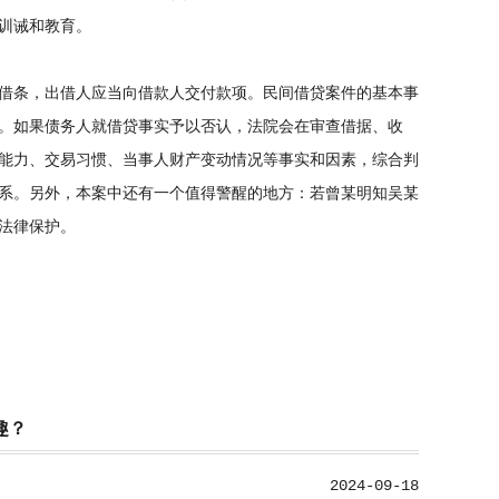
训诫和教育。
借条，出借人应当向借款人交付款项。民间借贷案件的基本事
。如果债务人就借贷事实予以否认，法院会在审查借据、收
能力、交易习惯、当事人财产变动情况等事实和因素，综合判
系。另外，本案中还有一个值得警醒的地方：若曾某明知吴某
法律保护。
趣？
2024-09-18