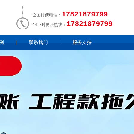
17821879799
全国讨债电话：
17821879799
24小时要账热线：
例
联系我们
服务支持