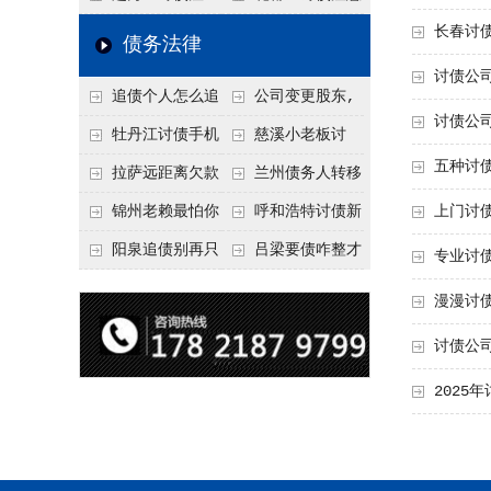
要回！
节不注意，钱很难要
意！没有借条只有微
事项：空港物流园欠
长春讨债
债务法律
回！
信记录，这3步合法
款，抓住这2个“发货
讨债公
追债个人怎么追
公司变更股东,
把钱要回来
节点”催收最有效
讨债公
回呢？2026年最新绝
变更前的债权债务谁
牡丹江讨债手机
慈溪小老板讨
五种讨
招选择！
承担
搞定：2026年线上立
债，2026年这2个本
拉萨远距离欠款
兰州债务人转移
案追债全流程，足不
地行业协会出面，比
对方在牧区联系不
财产后申请破产，20
锦州老赖最怕你
呼和浩特讨债新
上门讨
出户
法院传票快
上，2026年委托当地
26年破产程序里还能
懂这1条，2026
招：2026年用“律师
阳泉追债别再只
吕梁要债咋整才
专业讨
律师成本多少
要回来吗
年“拒不执行判决
函”催账为啥管用？
盯现金，2026年这3
硬气？2026年这3个
漫漫讨
罪”详解，能判刑
成本低见效快
类隐形财产（公积
调解渠道，比找公司
讨债公
金、保单）也能执行
强
2025