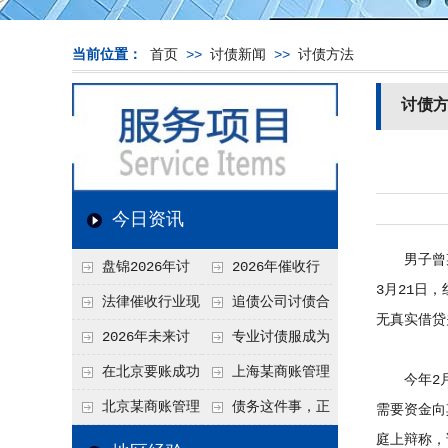
当前位置：
首页
>>
讨债新闻
>>
讨债方法
讨债
今日资讯
男子曾某向
盘锦2026年讨
2026年催收行
3月21日
债新趋势
业发展现状、竞争格
法律催收行业现
追债公司讨债合
无真实借贷
局及未来趋势分析
状、合规痛点与未来
法方法总结
2026年未来讨
专业讨债服成为
发展趋势深度解析
债要账公司发展趋势
2026年的发展趋势
在北京要账成功
上海某商账管理
今年2月，
率高吗？未来追账公
机构聚焦合规服务
北京某商账管理
债务这件事，正
需要资金向
司发展趋势引发行业
助力企业提升应收账
庭上辩称，
服务机构持续提升合
在被重新做一遍