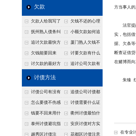
个“诉前调解”成功率
法比公司好使
老板借钱不还？2026
还几年了，2026年用
欠款
方当事人的
高
年旺季前用这招合法
这招“重新打借条”把
欠款人给我写了
欠钱不还的心理
施压，立马主动结清
死账变活
法官提醒
还款计划书有用吗？
是什么？读懂欠款人
抚州熟人债务纠
小额欠款如何追
实，包括借
书面承诺的法律效力
的心态催收事半功倍
纷咋办？这一招好开
讨
追讨欠款最快方
厦门熟人欠钱不
据、欠条等
口
法是什么？
还？2026年合法秘
断查证借贷
欠钱能要回来
讨要欠款有什么
在赌博而向
籍！
吗？
好办法
讨欠款的最好方
追讨公司欠款有
法
哪些法律手段
讨债方法
朱臻 红
讨债公司有没有
追债公司讨债都
行业协会？正规机构
有哪些手段
怎么要债不伤感
讨债需要什么证
的行业自律和认证
情？
据
钱要不回来用什
衢州讨债最怕什
么方法要回来
么？2026年这两个关
泰州讨债避坑指
安庆讨债对方实
在专业
键细节，做错就很难
南：2026年这2个细
在没钱咋办？
越秀区讨债注
花都区讨债注意