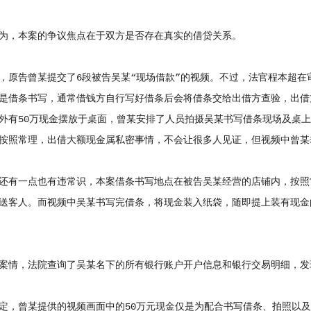
，本案的争议焦点在于双方是否存在真实的借贷关系。
告曾某提交了6段被告吴某“现场借款”的视频。不过，法官程本超在审
是借条书写，通常借钱方自行写好借条后会将借条交给出借方查验，出借
外有50万现金摆放于桌面，曾某安排了人员拍摄吴某书写借条现场及桌
按照常理，出借大额现金属私密事情，不会让很多人见证，但视频中曾某
有一点也有违常识，本案借条书写地点在被告吴某经营的店铺内，按照
送客人。而视频中吴某书写完借条，将现金装入纸袋，随即提上装有现金
情，法院查询了吴某名下的所有银行账户开户信息和银行交易明细，发
曾某提供的视频画面中的50万元现金仅是为配合书写借条、拍照以及