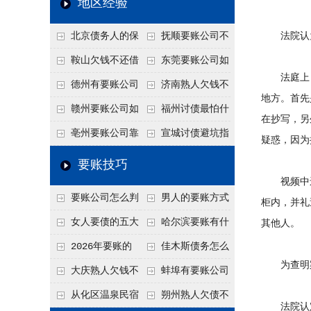
地区经验
关注
款管理效率
法合规服务能力 助
北京债务人的保
抚顺要账公司不
法院认为
力企业化解应收账款
证人能不能找？担保
敢透漏的追回方法是
鞍山欠钱不还借
东莞要账公司如
难题
法庭上，原
人的连带责任怎么追
什么？
口太多？2026年这3
何有效要账讨债？20
德州有要账公司
济南熟人欠钱不
地方。首先
句反问话术，直接把
26年合法追债经验总
吗？如何合法讨债才
还？
赣州要账公司如
福州讨债最怕什
在抄写，另
他后路堵死
结！
不沾风险？
何有效讨债？合法追
么？2026年这两个关
亳州要账公司靠
宣城讨债避坑指
疑惑，因为
债四步秘籍
键细节，做错就很难
谱吗？合法讨债四步
南：2026年这2个细
要账技巧
要回！
走，自己追更放心！
节不注意，钱很难要
视频中还
要账公司怎么判
男人的要账方式
柜内，并礼
回！
断这个案子能不能
是什么呢？
女人要债的五大
哈尔滨要账有什
其他人。
接？接案评估的标准
绝招,轻松搞定
么合法手段？2026年
2026年要账的
佳木斯债务怎么
为查明案
最新追账方式总结！
七个小方法
追回呢？2026年成功
大庆熟人欠钱不
蚌埠有要账公司
要账就用这2招
还躲猫猫？2026年这
吗？2026年这3个方
从化区温泉民宿
朔州熟人欠债不
法院认定，