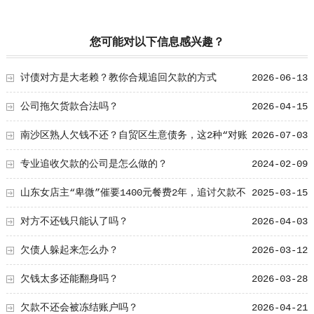
您可能对以下信息感兴趣？
讨债对方是大老赖？教你合规追回欠款的方式
2026-06-13
公司拖欠货款合法吗？
2026-04-15
南沙区熟人欠钱不还？自贸区生意债务，这2种“对账
2026-07-03
确认函”让他没法赖
专业追收欠款的公司是怎么做的？
2024-02-09
山东女店主“卑微”催要1400元餐费2年，追讨欠款不
2025-03-15
该这么难
对方不还钱只能认了吗？
2026-04-03
欠债人躲起来怎么办？
2026-03-12
欠钱太多还能翻身吗？
2026-03-28
欠款不还会被冻结账户吗？
2026-04-21