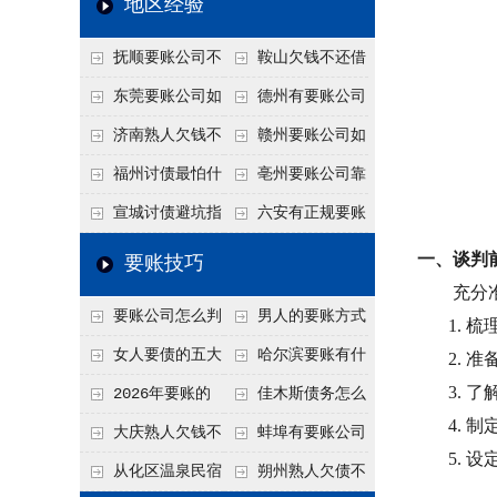
地区经验
关注
款管理效率
法合规服务能力 助
抚顺要账公司不
鞍山欠钱不还借
力企业化解应收账款
敢透漏的追回方法是
口太多？2026年这3
东莞要账公司如
德州有要账公司
难题
什么？
句反问话术，直接把
何有效要账讨债？20
吗？如何合法讨债才
济南熟人欠钱不
赣州要账公司如
他后路堵死
26年合法追债经验总
不沾风险？
还？
何有效讨债？合法追
福州讨债最怕什
亳州要账公司靠
结！
债四步秘籍
么？2026年这两个关
谱吗？合法讨债四步
宣城讨债避坑指
六安有正规要账
键细节，做错就很难
走，自己追更放心！
南：2026年这2个细
公司吗？个人合法讨
一、谈判
要账技巧
要回！
节不注意，钱很难要
债的3个实在办法！
充分
要账公司怎么判
男人的要账方式
1.
梳
回！
断这个案子能不能
是什么呢？
女人要债的五大
哈尔滨要账有什
2.
准
接？接案评估的标准
3.
了
绝招,轻松搞定
么合法手段？2026年
2026年要账的
佳木斯债务怎么
4.
制
最新追账方式总结！
七个小方法
追回呢？2026年成功
大庆熟人欠钱不
蚌埠有要账公司
5.
设
要账就用这2招
还躲猫猫？2026年这
吗？2026年这3个方
从化区温泉民宿
朔州熟人欠债不