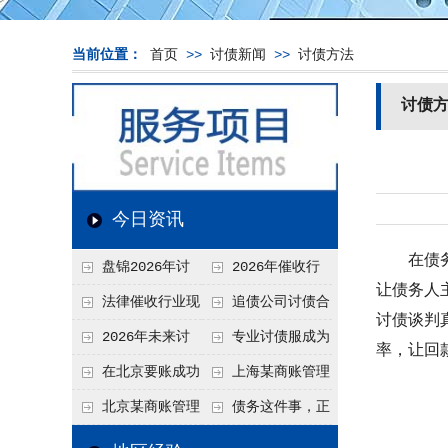
当前位置：
首页
>>
讨债新闻
>>
讨债方法
讨债
今日资讯
在债
盘锦2026年讨
2026年催收行
让债务人
债新趋势
业发展现状、竞争格
法律催收行业现
追债公司讨债合
讨债谈判
局及未来趋势分析
状、合规痛点与未来
法方法总结
2026年未来讨
专业讨债服成为
率，让回
发展趋势深度解析
债要账公司发展趋势
2026年的发展趋势
在北京要账成功
上海某商账管理
率高吗？未来追账公
机构聚焦合规服务
北京某商账管理
债务这件事，正
司发展趋势引发行业
助力企业提升应收账
服务机构持续提升合
在被重新做一遍