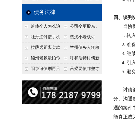
要回！
节不注意，钱很难要
意！没有借条只有微
事项：空港物流园欠
债务法律
四、谈判
回！
信记录，这3步合法
款，抓住这2个“发货
当协
追债个人怎么追
公司变更股东,
把钱要回来
节点”催收最有效
1.
转
回呢？2026年最新绝
变更前的债权债务谁
牡丹江讨债手机
慈溪小老板讨
2.
准
招选择！
承担
搞定：2026年线上立
债，2026年这2个本
拉萨远距离欠款
兰州债务人转移
3.
继
案追债全流程，足不
地行业协会出面，比
对方在牧区联系不
财产后申请破产，20
锦州老赖最怕你
呼和浩特讨债新
4.
引
出户
法院传票快
上，2026年委托当地
26年破产程序里还能
懂这1条，2026
招：2026年用“律师
阳泉追债别再只
吕梁要债咋整才
5.
避
律师成本多少
要回来吗
年“拒不执行判决
函”催账为啥管用？
盯现金，2026年这3
硬气？2026年这3个
罪”详解，能判刑
成本低见效快
类隐形财产（公积
调解渠道，比找公司
讨债
分、沟通
金、保单）也能执行
强
通的案件
能真正成