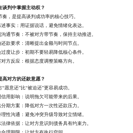
在谈判中掌握主动权？
节奏，是提高谈判成功率的核心技巧。
陈述事实：用证据说话，避免情绪化表达。
制沟通节奏：不被对方带节奏，保持主动推进。
确还款要求：清晰提出金额与时间节点。
免过度让步：初期不要轻易降低核心条件。
察对方反应：根据态度调整策略方向。
提高对方的还款意愿？
方
“愿意还”比“被迫还”更容易成功。
调信用影响：说明拖欠可能带来的后果。
供分期方案：降低对方一次性还款压力。
持理性沟通：避免冲突升级导致对立情绪。
示法律依据：让对方意识到债务具有约束力。
予合理期限：让对方有执行空间。