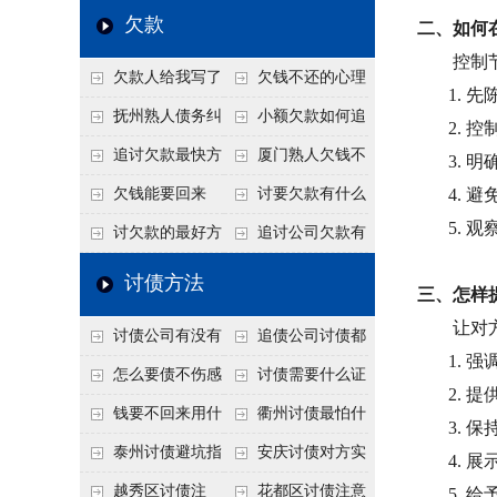
个“诉前调解”成功率
法比公司好使
老板借钱不还？2026
还几年了，2026年用
欠款
二、如何
高
年旺季前用这招合法
这招“重新打借条”把
控制
欠款人给我写了
欠钱不还的心理
施压，立马主动结清
死账变活
1.
先
还款计划书有用吗？
是什么？读懂欠款人
抚州熟人债务纠
小额欠款如何追
2.
控
书面承诺的法律效力
的心态催收事半功倍
纷咋办？这一招好开
讨
追讨欠款最快方
厦门熟人欠钱不
3.
明
口
法是什么？
还？2026年合法秘
欠钱能要回来
讨要欠款有什么
4.
避
5.
观
籍！
吗？
好办法
讨欠款的最好方
追讨公司欠款有
法
哪些法律手段
讨债方法
三、怎样
让对
讨债公司有没有
追债公司讨债都
1.
强
行业协会？正规机构
有哪些手段
怎么要债不伤感
讨债需要什么证
2.
提
的行业自律和认证
情？
据
钱要不回来用什
衢州讨债最怕什
3.
保
么方法要回来
么？2026年这两个关
泰州讨债避坑指
安庆讨债对方实
4.
展
键细节，做错就很难
南：2026年这2个细
在没钱咋办？
越秀区讨债注
花都区讨债注意
5.
给