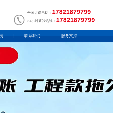
17821879799
全国讨债电话：
17821879799
24小时要账热线：
例
联系我们
服务支持