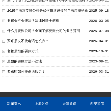
霸气讨债！武汉收账是如何要账？6种讨债经验值得学
2024-04-21
习！
2025年南京要账公司是如何快速追债的？深度揭秘新
2025-09-18
方法
要账会不会违法？法律风险全解析
2026-03-05
什么是要账公司？全面了解要账公司的业务范围
2025-07-08
要账朋友不接电话怎么办？
2026-04-01
老赖最怕的要账方式
2023-10-31
最狠的要账方法不违法
2023-08-21
要账时如何提高说服力？
2026-03-31
新闻资讯
上海讨债
天津要债
西安追债