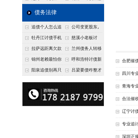
要回！
节不注意，钱很难要
意！没有借条只有微
事项：空港物流园欠
债务法律
回！
信记录，这3步合法
款，抓住这2个“发货
追债个人怎么追
公司变更股东,
把钱要回来
节点”催收最有效
回呢？2026年最新绝
变更前的债权债务谁
牡丹江讨债手机
慈溪小老板讨
招选择！
承担
搞定：2026年线上立
债，2026年这2个本
拉萨远距离欠款
兰州债务人转移
案追债全流程，足不
地行业协会出面，比
对方在牧区联系不
财产后申请破产，20
锦州老赖最怕你
呼和浩特讨债新
合肥催
出户
法院传票快
上，2026年委托当地
26年破产程序里还能
懂这1条，2026
招：2026年用“律师
阳泉追债别再只
吕梁要债咋整才
四川专
律师成本多少
要回来吗
年“拒不执行判决
函”催账为啥管用？
盯现金，2026年这3
硬气？2026年这3个
青海专
罪”详解，能判刑
成本低见效快
类隐形财产（公积
调解渠道，比找公司
合法催
金、保单）也能执行
强
辽宁讨
专业追
深圳正