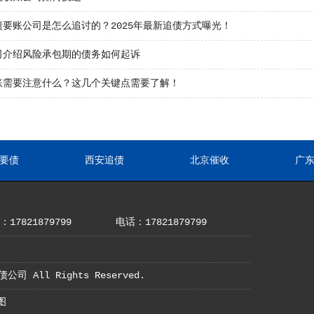
债要账公司是怎么追讨的？2025年最新追债方式曝光！
司介绍风险承包期的债务如何起诉
账需要注意什么？这几个关键点需要了解！
要债
西安追债
北京催收
广
17821879799
电话：17821879799
债公司 All Rights Reserved.
图