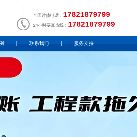
17821879799
全国讨债电话：
17821879799
24小时要账热线：
例
联系我们
服务支持