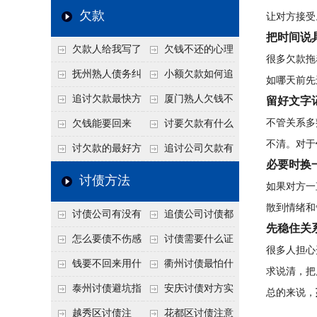
个“诉前调解”成功率
法比公司好使
老板借钱不还？2026
还几年了，2026年用
欠款
让对方接受
高
年旺季前用这招合法
这招“重新打借条”把
把时间说
欠款人给我写了
欠钱不还的心理
施压，立马主动结清
死账变活
很多欠款拖
还款计划书有用吗？
是什么？读懂欠款人
抚州熟人债务纠
小额欠款如何追
如哪天前先
书面承诺的法律效力
的心态催收事半功倍
纷咋办？这一招好开
讨
追讨欠款最快方
厦门熟人欠钱不
留好文字
口
法是什么？
还？2026年合法秘
不管关系多
欠钱能要回来
讨要欠款有什么
不清。对于
籍！
吗？
好办法
讨欠款的最好方
追讨公司欠款有
必要时换
法
哪些法律手段
讨债方法
如果对方一
散到情绪和
讨债公司有没有
追债公司讨债都
先稳住关
行业协会？正规机构
有哪些手段
怎么要债不伤感
讨债需要什么证
很多人担心
的行业自律和认证
情？
据
钱要不回来用什
衢州讨债最怕什
求说清，把
么方法要回来
么？2026年这两个关
泰州讨债避坑指
安庆讨债对方实
总的来说，
键细节，做错就很难
南：2026年这2个细
在没钱咋办？
越秀区讨债注
花都区讨债注意