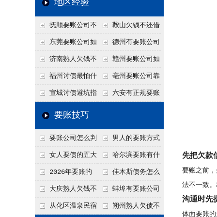
地区经验
关注
款管理效率
法合规服务能力 助
抚顺要账公司不
鞍山欠钱不还借
力企业化解应收账款
敢透漏的追回方法是
口太多？2026年这3
东莞要账公司如
德州有要账公司
难题
什么？
句反问话术，直接把
何有效要账讨债？20
吗？如何合法讨债才
济南熟人欠钱不
赣州要账公司如
他后路堵死
26年合法追债经验总
不沾风险？
还？
何有效讨债？合法追
福州讨债最怕什
亳州要账公司靠
结！
债四步秘籍
么？2026年这两个关
谱吗？合法讨债四步
宣城讨债避坑指
六安有正规要账
键细节，做错就很难
走，自己追更放心！
南：2026年这2个细
公司吗？个人合法讨
要账技巧
要回！
节不注意，钱很难要
债的3个实在办法！
要账公司怎么判
男人的要账方式
回！
断这个案子能不能
是什么呢？
女人要债的五大
哈尔滨要账有什
先把欠款
要账之前，
接？接案评估的标准
绝招,轻松搞定
么合法手段？2026年
2026年要账的
佳木斯债务怎么
法不一致。
最新追账方式总结！
七个小方法
追回呢？2026年成功
大庆熟人欠钱不
蚌埠有要账公司
沟通时先
要账就用这2招
还躲猫猫？2026年这
吗？2026年这3个方
从化区温泉民宿
朔州熟人欠债不
体面要账的