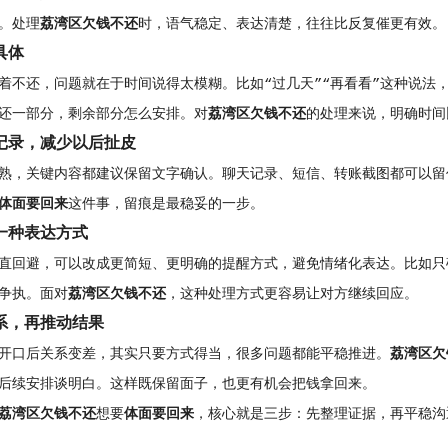
。处理
荔湾区欠钱不还
时，语气稳定、表达清楚，往往比反复催更有效。
具体
着不还，问题就在于时间说得太模糊。比如“过几天”“再看看”这种说法
还一部分，剩余部分怎么安排。对
荔湾区欠钱不还
的处理来说，明确时间
记录，减少以后扯皮
熟，关键内容都建议保留文字确认。聊天记录、短信、转账截图都可以留
体面要回来
这件事，留痕是最稳妥的一步。
一种表达方式
直回避，可以改成更简短、更明确的提醒方式，避免情绪化表达。比如只
争执。面对
荔湾区欠钱不还
，这种处理方式更容易让对方继续回应。
系，再推动结果
开口后关系变差，其实只要方式得当，很多问题都能平稳推进。
荔湾区欠
后续安排谈明白。这样既保留面子，也更有机会把钱拿回来。
荔湾区欠钱不还
想要
体面要回来
，核心就是三步：先整理证据，再平稳沟