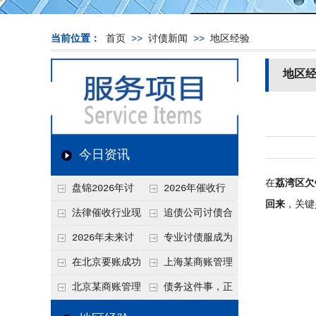
当前位置：
首页
>>
讨债新闻
>>
地区经验
地区
今日资讯
在
荔湾区欠
盘锦2026年讨
2026年催收行
回来
，关键
债新趋势
业发展现状、竞争格
法律催收行业现
追债公司讨债合
局及未来趋势分析
状、合规痛点与未来
法方法总结
2026年未来讨
专业讨债服成为
发展趋势深度解析
债要账公司发展趋势
2026年的发展趋势
在北京要账成功
上海某商账管理
率高吗？未来追账公
机构聚焦合规服务
北京某商账管理
债务这件事，正
司发展趋势引发行业
助力企业提升应收账
服务机构持续提升合
在被重新做一遍