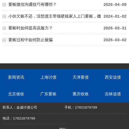
要账微信沟通技巧有哪些？
2026-04-09
小伙欠账不还，没想债主带领硬核家人上门要账，撒
2024-01-02
泼打滚样样都行
要账时如何提高说服力？
2026-03-31
要账过程中如何防止被骗
2026-03-02
新闻资讯
上海讨债
天津要债
西安追债
北京催收
广东要账
重庆收账
吉林追债
联系人：金诚讨债公司
手机：17821879799
电话：17821879799