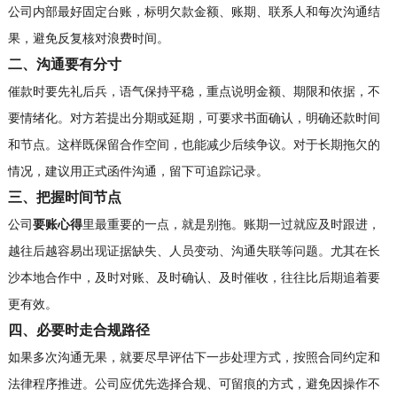
公司内部最好固定台账，标明欠款金额、账期、联系人和每次沟通结
果，避免反复核对浪费时间。
二、沟通要有分寸
催款时要先礼后兵，语气保持平稳，重点说明金额、期限和依据，不
要情绪化。对方若提出分期或延期，可要求书面确认，明确还款时间
和节点。这样既保留合作空间，也能减少后续争议。对于长期拖欠的
情况，建议用正式函件沟通，留下可追踪记录。
三、把握时间节点
公司
要账心得
里最重要的一点，就是别拖。账期一过就应及时跟进，
越往后越容易出现证据缺失、人员变动、沟通失联等问题。尤其在长
沙本地合作中，及时对账、及时确认、及时催收，往往比后期追着要
更有效。
四、必要时走合规路径
如果多次沟通无果，就要尽早评估下一步处理方式，按照合同约定和
法律程序推进。公司应优先选择合规、可留痕的方式，避免因操作不