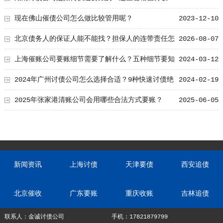
藏！
现在佛山催债公司怎么做比较管用呢？
2023-12-10
北京债务人的保证人能不能找？担保人的连带责任怎
2026-08-07
么追
上海催账公司要账细节需要了解什么？五种细节要知
2024-03-12
道！
2024年广州讨债公司怎么选择合适？9种快速讨债绝
2024-02-19
招
2025年张家港清账公司会用哪些合法方式要账？
2025-06-05
新闻资讯
上海讨债
天津要债
西安追债
北京催收
广东要账
重庆收账
吉林追债
联系人：金诚讨债公司
手机：17821879799