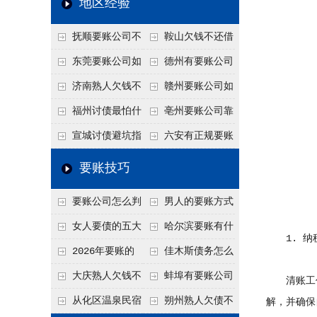
地区经验
关注
款管理效率
法合规服务能力 助
抚顺要账公司不
鞍山欠钱不还借
力企业化解应收账款
敢透漏的追回方法是
口太多？2026年这3
东莞要账公司如
德州有要账公司
难题
什么？
句反问话术，直接把
何有效要账讨债？20
吗？如何合法讨债才
济南熟人欠钱不
赣州要账公司如
他后路堵死
26年合法追债经验总
不沾风险？
还？
何有效讨债？合法追
福州讨债最怕什
亳州要账公司靠
结！
债四步秘籍
么？2026年这两个关
谱吗？合法讨债四步
宣城讨债避坑指
六安有正规要账
键细节，做错就很难
走，自己追更放心！
南：2026年这2个细
公司吗？个人合法讨
要账技巧
要回！
节不注意，钱很难要
债的3个实在办法！
要账公司怎么判
男人的要账方式
回！
断这个案子能不能
是什么呢？
女人要债的五大
哈尔滨要账有什
1. 纳
接？接案评估的标准
绝招,轻松搞定
么合法手段？2026年
2026年要账的
佳木斯债务怎么
最新追账方式总结！
七个小方法
追回呢？2026年成功
大庆熟人欠钱不
蚌埠有要账公司
清账工作
要账就用这2招
还躲猫猫？2026年这
吗？2026年这3个方
从化区温泉民宿
朔州熟人欠债不
解，并确保