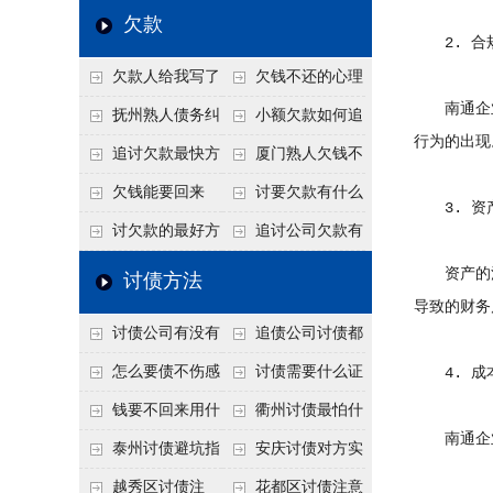
个“诉前调解”成功率
法比公司好使
老板借钱不还？2026
还几年了，2026年用
欠款
2. 合
高
年旺季前用这招合法
这招“重新打借条”把
欠款人给我写了
欠钱不还的心理
施压，立马主动结清
死账变活
南通企业
还款计划书有用吗？
是什么？读懂欠款人
抚州熟人债务纠
小额欠款如何追
行为的出现
书面承诺的法律效力
的心态催收事半功倍
纷咋办？这一招好开
讨
追讨欠款最快方
厦门熟人欠钱不
口
法是什么？
还？2026年合法秘
欠钱能要回来
讨要欠款有什么
3. 资
籍！
吗？
好办法
讨欠款的最好方
追讨公司欠款有
法
哪些法律手段
资产的清
讨债方法
导致的财务
讨债公司有没有
追债公司讨债都
行业协会？正规机构
有哪些手段
怎么要债不伤感
讨债需要什么证
4. 成
的行业自律和认证
情？
据
钱要不回来用什
衢州讨债最怕什
南通企业
么方法要回来
么？2026年这两个关
泰州讨债避坑指
安庆讨债对方实
键细节，做错就很难
南：2026年这2个细
在没钱咋办？
越秀区讨债注
花都区讨债注意