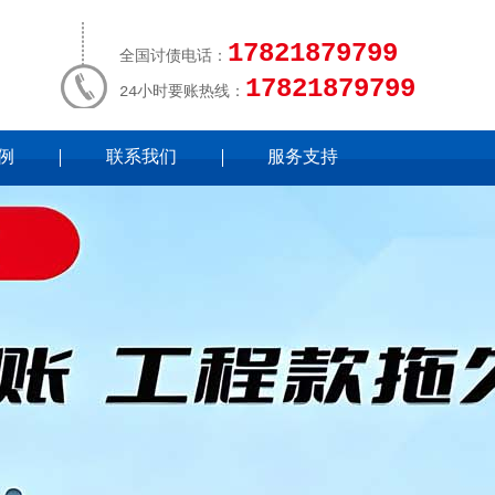
17821879799
全国讨债电话：
17821879799
24小时要账热线：
例
联系我们
服务支持