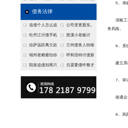
5. 准
要回！
节不注意，钱很难要
意！没有借条只有微
事项：空港物流园欠
债务法律
回！
信记录，这3步合法
款，抓住这2个“发货
清账工作
追债个人怎么追
公司变更股东,
把钱要回来
节点”催收最有效
务风险。
回呢？2026年最新绝
变更前的债权债务谁
牡丹江讨债手机
慈溪小老板讨
招选择！
承担
搞定：2026年线上立
债，2026年这2个本
拉萨远距离欠款
兰州债务人转移
6. 系
案追债全流程，足不
地行业协会出面，比
对方在牧区联系不
财产后申请破产，20
锦州老赖最怕你
呼和浩特讨债新
建立系统
出户
法院传票快
上，2026年委托当地
26年破产程序里还能
懂这1条，2026
招：2026年用“律师
阳泉追债别再只
吕梁要债咋整才
律师成本多少
要回来吗
年“拒不执行判决
函”催账为啥管用？
盯现金，2026年这3
硬气？2026年这3个
7. 审
罪”详解，能判刑
成本低见效快
类隐形财产（公积
调解渠道，比找公司
金、保单）也能执行
强
南通企业
8. 风