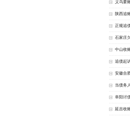
义乌要
陕西追
正规追
石家庄
中山收
追债起
安徽合
当债务
阜阳讨
延吉收