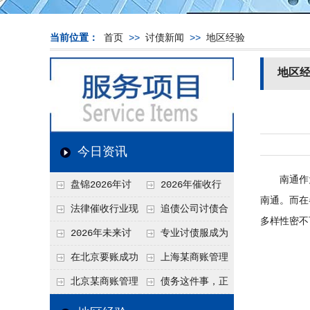
当前位置：
首页
>>
讨债新闻
>>
地区经验
地区
今日资讯
南通作为
盘锦2026年讨
2026年催收行
南通。而在
债新趋势
业发展现状、竞争格
法律催收行业现
追债公司讨债合
多样性密不
局及未来趋势分析
状、合规痛点与未来
法方法总结
2026年未来讨
专业讨债服成为
发展趋势深度解析
债要账公司发展趋势
2026年的发展趋势
在北京要账成功
上海某商账管理
率高吗？未来追账公
机构聚焦合规服务
北京某商账管理
债务这件事，正
司发展趋势引发行业
助力企业提升应收账
服务机构持续提升合
在被重新做一遍