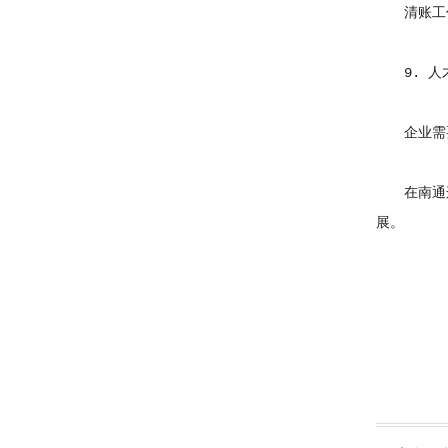
清账工作
9. 人
企业需要
在南通这
展。