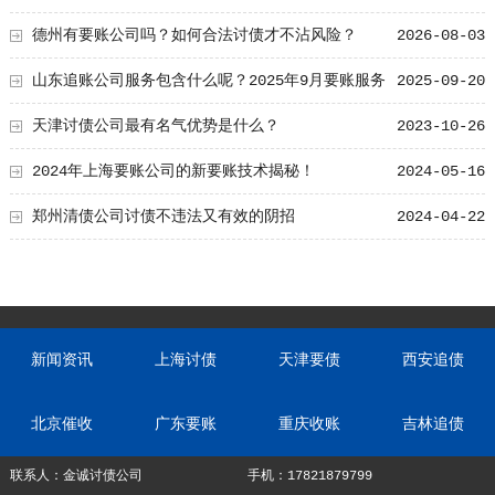
呢！
德州有要账公司吗？如何合法讨债才不沾风险？
2026-08-03
山东追账公司服务包含什么呢？2025年9月要账服务
2025-09-20
技巧分享
天津讨债公司最有名气优势是什么？
2023-10-26
2024年上海要账公司的新要账技术揭秘！
2024-05-16
郑州清债公司讨债不违法又有效的阴招
2024-04-22
新闻资讯
上海讨债
天津要债
西安追债
北京催收
广东要账
重庆收账
吉林追债
联系人：金诚讨债公司
手机：17821879799