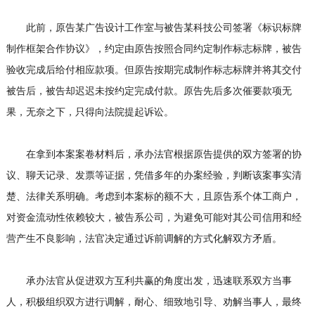
此前，原告某广告设计工作室与被告某科技公司签署《标识标牌
制作框架合作协议》，约定由原告按照合同约定制作标志标牌，被告
验收完成后给付相应款项。但原告按期完成制作标志标牌并将其交付
被告后，被告却迟迟未按约定完成付款。原告先后多次催要款项无
果，无奈之下，只得向法院提起诉讼。
在拿到本案案卷材料后，承办法官根据原告提供的双方签署的协
议、聊天记录、发票等证据，凭借多年的办案经验，判断该案事实清
楚、法律关系明确。考虑到本案标的额不大，且原告系个体工商户，
对资金流动性依赖较大，被告系公司，为避免可能对其公司信用和经
营产生不良影响，法官决定通过诉前调解的方式化解双方矛盾。
承办法官从促进双方互利共赢的角度出发，迅速联系双方当事
人，积极组织双方进行调解，耐心、细致地引导、劝解当事人，最终