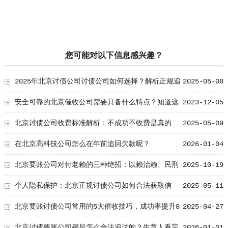
您可能对以下信息感兴趣？
2025年北京讨债公司讨债公司如何选择？解析正规追
2025-05-08
债机构的5大筛选标准
安全可靠的北京催收公司需要具备什么特点？知道这
2023-12-05
五点轻松选择要账公司！
北京讨债公司收费标准解析：不成功不收费是真的
2025-05-09
吗？
在北京高科技公司怎么在年前追回欠款呢？
2026-01-04
北京要账公司对付老赖的三种绝招：以赖治赖、民刑
2025-10-19
交叉、拒执罪
个人隐私保护：北京正规讨债公司如何合法获取信
2025-05-11
息？
北京要账讨债公司常用的5大催收技巧，成功率提升8
2025-04-27
0%
北京讨债要账公司都是怎么合法追讨的？生意人看完
2026-01-01