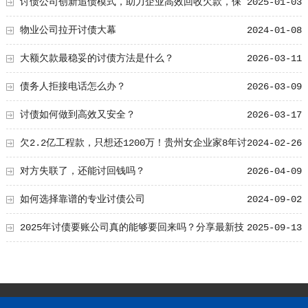
法
讨债公司创新追债模式，助力企业高效回收欠款，保
2025-01-03
护合法权益
物业公司拉开讨债大幕
2024-01-08
大额欠款最稳妥的讨债方法是什么？
2026-03-11
债务人拒接电话怎么办？
2026-03-09
讨债如何做到高效又安全？
2026-03-17
欠2.2亿工程款，只想还1200万！贵州女企业家8年讨
2024-02-26
债未果还被抓？
对方失联了，还能讨回钱吗？
2026-04-09
如何选择靠谱的专业讨债公司
2024-09-02
2025年讨债要账公司真的能够要回来吗？分享最新技
2025-09-13
巧!