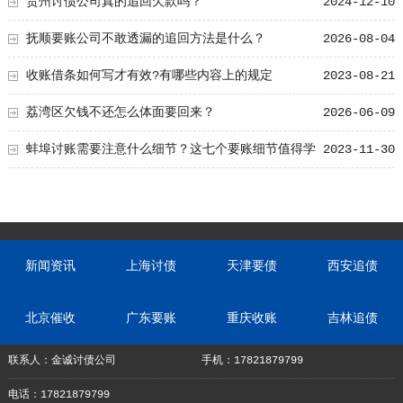
贵州讨债公司真的追回欠款吗？
2024-12-10
抚顺要账公司不敢透漏的追回方法是什么？
2026-08-04
收账借条如何写才有效?有哪些内容上的规定
2023-08-21
荔湾区欠钱不还怎么体面要回来？
2026-06-09
蚌埠讨账需要注意什么细节？这七个要账细节值得学
2023-11-30
习！
新闻资讯
上海讨债
天津要债
西安追债
北京催收
广东要账
重庆收账
吉林追债
联系人：金诚讨债公司
手机：17821879799
电话：17821879799