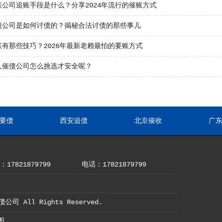
账公司追账手段是什么？分享2024年流行的催账方式
债公司是如何讨债的？揭秘合法讨债的那些事儿
账有那些技巧？2026年最新老赖最怕的要账方式
人催债公司怎么挑选才安全呢？
要债
西安追债
北京催收
广
17821879799
电话：17821879799
债公司 All Rights Reserved.
图