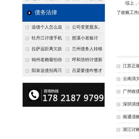
综上，佛
要回！
节不注意，钱很难要
意！没有借条只有微
事项：空港物流园欠
债务法律
了收账工作
回！
信记录，这3步合法
款，抓住这2个“发货
追债个人怎么追
公司变更股东,
把钱要回来
节点”催收最有效
回呢？2026年最新绝
变更前的债权债务谁
牡丹江讨债手机
慈溪小老板讨
招选择！
承担
搞定：2026年线上立
债，2026年这2个本
拉萨远距离欠款
兰州债务人转移
案追债全流程，足不
地行业协会出面，比
对方在牧区联系不
财产后申请破产，20
锦州老赖最怕你
呼和浩特讨债新
江苏正
出户
法院传票快
上，2026年委托当地
26年破产程序里还能
懂这1条，2026
招：2026年用“律师
阳泉追债别再只
吕梁要债咋整才
云南清
律师成本多少
要回来吗
年“拒不执行判决
函”催账为啥管用？
盯现金，2026年这3
硬气？2026年这3个
罪”详解，能判刑
成本低见效快
广州收
类隐形财产（公积
调解渠道，比找公司
金、保单）也能执行
强
深圳清
南通清
浙江讨