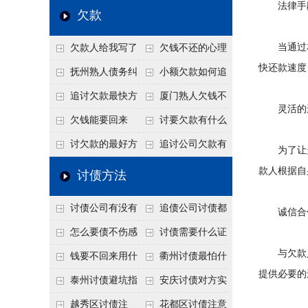
法律手段
个“诉前调解”成功率
法比公司好使
老板借钱不还？2026
还几年了，2026年用
欠款
高
年旺季前用这招合法
这招“重新打借条”把
当通过友
欠款人给我写了
欠钱不还的心理
施压，立马主动结清
死账变活
快还款速度
还款计划书有用吗？
是什么？读懂欠款人
抚州熟人债务纠
小额欠款如何追
书面承诺的法律效力
的心态催收事半功倍
纷咋办？这一招好开
讨
追讨欠款最快方
厦门熟人欠钱不
灵活的还
口
法是什么？
还？2026年合法秘
欠钱能要回来
讨要欠款有什么
籍！
吗？
好办法
讨欠款的最好方
追讨公司欠款有
为了让欠
法
哪些法律手段
款人根据自
讨债方法
讨债公司有没有
追债公司讨债都
诚信合作
行业协会？正规机构
有哪些手段
怎么要债不伤感
讨债需要什么证
与欠款人
的行业自律和认证
情？
据
钱要不回来用什
衢州讨债最怕什
提供必要的
么方法要回来
么？2026年这两个关
泰州讨债避坑指
安庆讨债对方实
键细节，做错就很难
南：2026年这2个细
在没钱咋办？
越秀区讨债注
花都区讨债注意