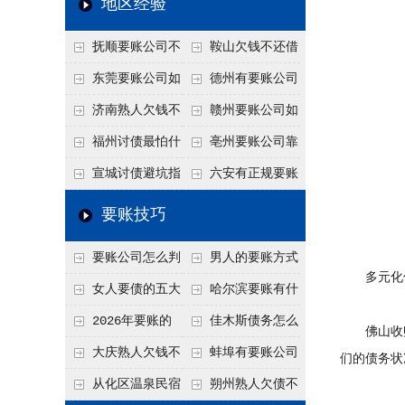
地区经验
关注
款管理效率
法合规服务能力 助
抚顺要账公司不
鞍山欠钱不还借
力企业化解应收账款
敢透漏的追回方法是
口太多？2026年这3
东莞要账公司如
德州有要账公司
难题
什么？
句反问话术，直接把
何有效要账讨债？20
吗？如何合法讨债才
济南熟人欠钱不
赣州要账公司如
他后路堵死
26年合法追债经验总
不沾风险？
还？
何有效讨债？合法追
福州讨债最怕什
亳州要账公司靠
结！
债四步秘籍
么？2026年这两个关
谱吗？合法讨债四步
宣城讨债避坑指
六安有正规要账
键细节，做错就很难
走，自己追更放心！
南：2026年这2个细
公司吗？个人合法讨
要账技巧
要回！
节不注意，钱很难要
债的3个实在办法！
要账公司怎么判
男人的要账方式
回！
多元化催
断这个案子能不能
是什么呢？
女人要债的五大
哈尔滨要账有什
接？接案评估的标准
绝招,轻松搞定
么合法手段？2026年
2026年要账的
佳木斯债务怎么
佛山收账
最新追账方式总结！
七个小方法
追回呢？2026年成功
大庆熟人欠钱不
蚌埠有要账公司
们的债务状
要账就用这2招
还躲猫猫？2026年这
吗？2026年这3个方
从化区温泉民宿
朔州熟人欠债不