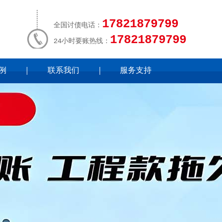
17821879799
全国讨债电话：
17821879799
24小时要账热线：
例
联系我们
服务支持