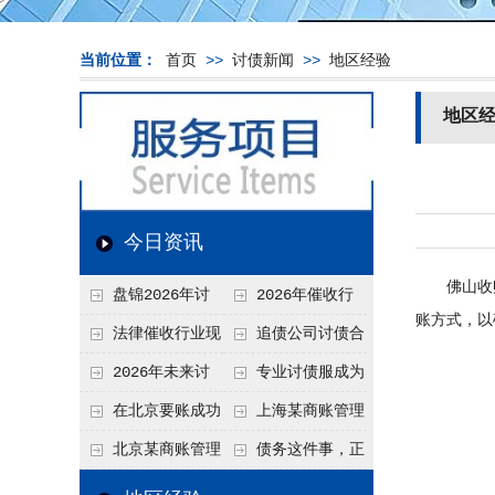
当前位置：
首页
>>
讨债新闻
>>
地区经验
地区
今日资讯
佛山收账
盘锦2026年讨
2026年催收行
账方式，以
债新趋势
业发展现状、竞争格
法律催收行业现
追债公司讨债合
局及未来趋势分析
状、合规痛点与未来
法方法总结
2026年未来讨
专业讨债服成为
发展趋势深度解析
债要账公司发展趋势
2026年的发展趋势
在北京要账成功
上海某商账管理
率高吗？未来追账公
机构聚焦合规服务
北京某商账管理
债务这件事，正
司发展趋势引发行业
助力企业提升应收账
服务机构持续提升合
在被重新做一遍