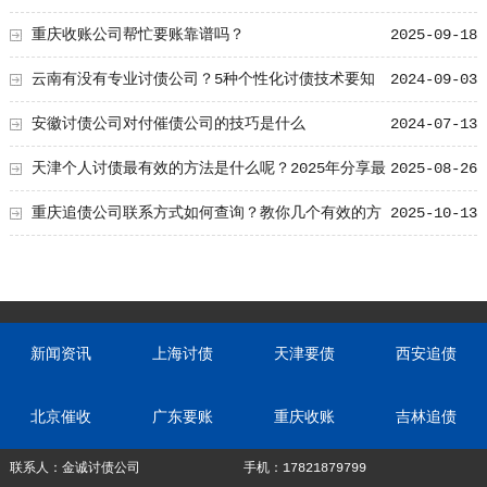
重庆收账公司帮忙要账靠谱吗？
2025-09-18
云南有没有专业讨债公司？5种个性化讨债技术要知
2024-09-03
道！
安徽讨债公司对付催债公司的技巧是什么
2024-07-13
天津个人讨债最有效的方法是什么呢？2025年分享最
2025-08-26
新要账技巧！
重庆追债公司联系方式如何查询？教你几个有效的方
2025-10-13
法
新闻资讯
上海讨债
天津要债
西安追债
北京催收
广东要账
重庆收账
吉林追债
联系人：金诚讨债公司
手机：17821879799