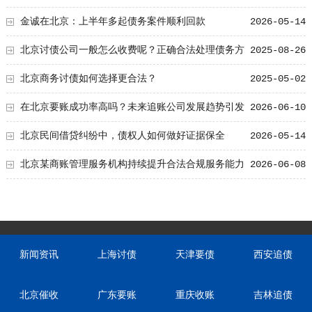
权人关注
金诚在北京：上半年多起债务案件顺利回款
2026-05-14
北京讨债公司一般怎么收费呢？正确合法处理债务方
2025-08-26
法
北京商务讨债如何选择更合法？
2025-05-02
在北京要账成功率高吗？未来追账公司发展趋势引发
2026-06-10
行业关注
北京民间借贷纠纷中，债权人如何做好证据保全
2026-05-14
北京某商账管理服务机构持续提升合法合规服务能力
2026-06-08
助力企业化解应收账款难题
新闻资讯
上海讨债
天津要债
西安追债
北京催收
广东要账
重庆收账
吉林追债