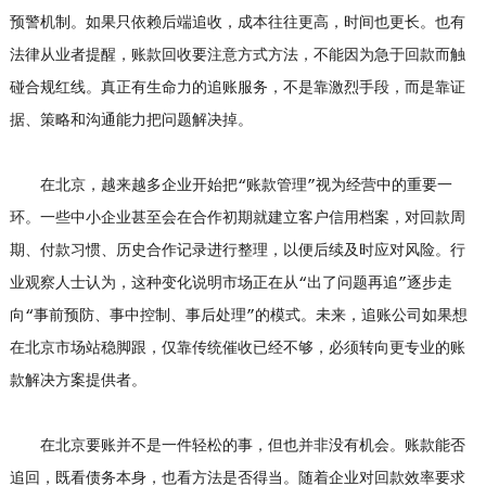
预警机制。如果只依赖后端追收，成本往往更高，时间也更长。也有
法律从业者提醒，账款回收要注意方式方法，不能因为急于回款而触
碰合规红线。真正有生命力的追账服务，不是靠激烈手段，而是靠证
据、策略和沟通能力把问题解决掉。
在北京，越来越多企业开始把“账款管理”视为经营中的重要一
环。一些中小企业甚至会在合作初期就建立客户信用档案，对回款周
期、付款习惯、历史合作记录进行整理，以便后续及时应对风险。行
业观察人士认为，这种变化说明市场正在从“出了问题再追”逐步走
向“事前预防、事中控制、事后处理”的模式。未来，追账公司如果想
在北京市场站稳脚跟，仅靠传统催收已经不够，必须转向更专业的账
款解决方案提供者。
在北京要账并不是一件轻松的事，但也并非没有机会。账款能否
追回，既看债务本身，也看方法是否得当。随着企业对回款效率要求