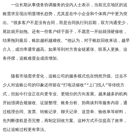
一位长期从事债务协调服务的业内人士表示，当前北京地区的追
账需求呈现出明显增长趋势，尤其是在中小企业和个体商户中更为突
出。“很多客户不是没有合同，而是合同执行到后期，双方沟通变少，
尾款就开始拖。还有一些客户碍于面子，不愿意一开始就强硬催收，
结果拖到最后，账款越积越难收。”他认为，对于账款回收来说，越早
介入，成功率通常越高。如果等到对方资金链紧张、联系人更换、业
务停摆，追账难度会成倍增加。
随着市场需求变化，追账公司的服务模式也在悄然升级。过去不
少人对追账公司的印象还停留在“打电话催收”“上门找人”等传统方
式，但如今行业正在向更专业、更细分的方向发展。越来越多的机构
开始强调合规催收、证据整理、账务分析、协商谈判等服务内容，通
过梳理合同、发票、转账记录、聊天记录、送货单、验收单等材料，
先判断债权是否完整，再制定回收方案。这种方式不仅提高了效率，
也让追账过程更有章法。