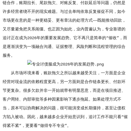
链合作，账期拉长、尾款拖欠、对账反复、付款延后等问题，仍然是
许多经营者绕不开的现实难题。与过去单纯依靠反复催促不同，如今
市场更在意的是一种更稳妥、更有章法的处理方式——既能推动回款，
又尽量避免把关系闹僵。也正因为如此，业内普遍认为，专业靠谱的
追讨正在成为2026年的重要发展趋势。它不再只是简单的“催收”，而
是逐渐演变为一项融合沟通、证据整理、风险判断和流程管理的综合
服务。
从市场环境来看，账款拖欠之所以越来越受关注，一方面是企业
经营对现金流的依赖程度更高，另一方面则是合作链条更长、付款环
节更复杂。很多欠款并非一开始就带有明显恶意，而是在项目推进、
客户周转、内部审批等多种因素影响下逐步拖延。如果处理方式不
当，原本可以协商解决的问题，很可能演变成长期僵持，甚至让债权
方陷入被动。因此，越来越多企业开始意识到，追讨工作不能只看“催
得紧不紧”，更要看“做得专不专业”。