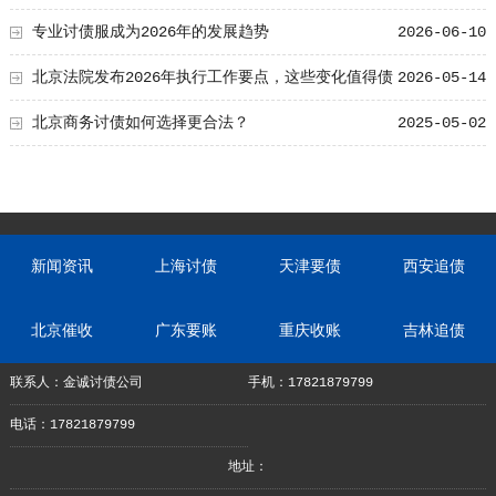
专业讨债服成为2026年的发展趋势
2026-06-10
北京法院发布2026年执行工作要点，这些变化值得债
2026-05-14
权人关注
北京商务讨债如何选择更合法？
2025-05-02
新闻资讯
上海讨债
天津要债
西安追债
北京催收
广东要账
重庆收账
吉林追债
联系人：金诚讨债公司
手机：17821879799
电话：17821879799
地址：