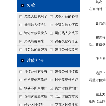
其次，选
个“诉前调解”成功率
法比公司好使
老板借钱不还？2026
还几年了，2026年用
欠款
在咨询时，
高
年旺季前用这招合法
这招“重新打借条”把
欠款人给我写了
欠钱不还的心理
施压，立马主动结清
死账变活
合同条款
还款计划书有用吗？
是什么？读懂欠款人
抚州熟人债务纠
小额欠款如何追
书面承诺的法律效力
的心态催收事半功倍
纷咋办？这一招好开
讨
追讨欠款最快方
厦门熟人欠钱不
在选择讨
口
法是什么？
还？2026年合法秘
欠钱能要回来
讨要欠款有什么
款。建议选
籍！
吗？
好办法
讨欠款的最好方
追讨公司欠款有
法
哪些法律手段
服务质量
讨债方法
讨债公司有没有
追债公司讨债都
选择上海
行业协会？正规机构
有哪些手段
怎么要债不伤感
讨债需要什么证
调整讨债策
的行业自律和认证
情？
据
钱要不回来用什
衢州讨债最怕什
在上海讨
么方法要回来
么？2026年这两个关
泰州讨债避坑指
安庆讨债对方实
细阅读合同
键细节，做错就很难
南：2026年这2个细
在没钱咋办？
越秀区讨债注
花都区讨债注意