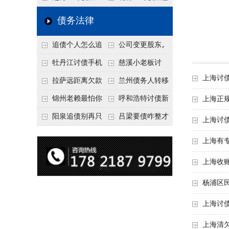
要回！
节不注意，钱很难要
意！没有借条只有微
事项：空港物流园欠
债务法律
回！
信记录，这3步合法
款，抓住这2个“发货
追债个人怎么追
公司变更股东,
把钱要回来
节点”催收最有效
回呢？2026年最新绝
变更前的债权债务谁
牡丹江讨债手机
慈溪小老板讨
上海讨
招选择！
承担
搞定：2026年线上立
债，2026年这2个本
拉萨远距离欠款
兰州债务人转移
案追债全流程，足不
地行业协会出面，比
对方在牧区联系不
财产后申请破产，20
锦州老赖最怕你
呼和浩特讨债新
上海正
出户
法院传票快
上，2026年委托当地
26年破产程序里还能
懂这1条，2026
招：2026年用“律师
阳泉追债别再只
吕梁要债咋整才
上海讨
律师成本多少
要回来吗
年“拒不执行判决
函”催账为啥管用？
盯现金，2026年这3
硬气？2026年这3个
上海有
罪”详解，能判刑
成本低见效快
类隐形财产（公积
调解渠道，比找公司
上海收
金、保单）也能执行
强
杨浦区
上海讨
上海清