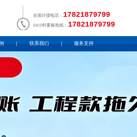
17821879799
全国讨债电话：
17821879799
24小时要账热线：
例
联系我们
服务支持