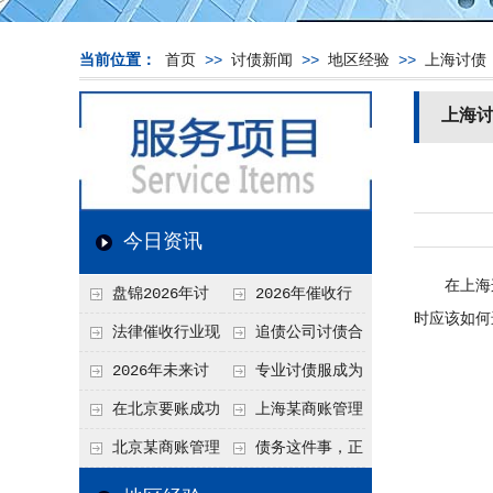
当前位置：
首页
>>
讨债新闻
>>
地区经验
>>
上海讨债
上海
今日资讯
在上海这
盘锦2026年讨
2026年催收行
时应该如何
债新趋势
业发展现状、竞争格
法律催收行业现
追债公司讨债合
局及未来趋势分析
状、合规痛点与未来
法方法总结
2026年未来讨
专业讨债服成为
发展趋势深度解析
债要账公司发展趋势
2026年的发展趋势
在北京要账成功
上海某商账管理
率高吗？未来追账公
机构聚焦合规服务
北京某商账管理
债务这件事，正
司发展趋势引发行业
助力企业提升应收账
服务机构持续提升合
在被重新做一遍