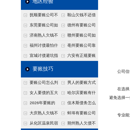
地区经验
关注
款管理效率
法合规服务能力 助
抚顺要账公司不
鞍山欠钱不还借
力企业化解应收账款
敢透漏的追回方法是
口太多？2026年这3
东莞要账公司如
德州有要账公司
难题
什么？
句反问话术，直接把
何有效要账讨债？20
吗？如何合法讨债才
济南熟人欠钱不
赣州要账公司如
他后路堵死
26年合法追债经验总
不沾风险？
还？
何有效讨债？合法追
福州讨债最怕什
亳州要账公司靠
结！
债四步秘籍
么？2026年这两个关
谱吗？合法讨债四步
宣城讨债避坑指
六安有正规要账
键细节，做错就很难
走，自己追更放心！
南：2026年这2个细
公司吗？个人合法讨
要账技巧
公司信誉
要回！
节不注意，钱很难要
债的3个实在办法！
要账公司怎么判
男人的要账方式
回！
在选择上
断这个案子能不能
是什么呢？
女人要债的五大
哈尔滨要账有什
避免选择一
接？接案评估的标准
绝招,轻松搞定
么合法手段？2026年
2026年要账的
佳木斯债务怎么
最新追账方式总结！
七个小方法
追回呢？2026年成功
大庆熟人欠钱不
蚌埠有要账公司
专业能力
要账就用这2招
还躲猫猫？2026年这
吗？2026年这3个方
从化区温泉民宿
朔州熟人欠债不