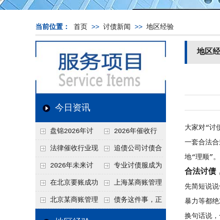
当前位置：
首页
>>
讨债新闻
>>
地区经验
地区
今日资讯
大家对“讨
盘锦2026年讨
2026年催收行
一套合法合
债新趋势
业发展现状、竞争格
法律催收行业现
追债公司讨债合
地“理顺”。
局及未来趋势分析
状、合规痛点与未来
法方法总结
2026年未来讨
专业讨债服成为
合法讨债
发展趋势深度解析
债要账公司发展趋势
2026年的发展趋势
在北京要账成功
上海某商账管理
先简短说说
率高吗？未来追账公
机构聚焦合规服务
北京某商账管理
债务这件事，正
暴力等都绝
司发展趋势引发行业
助力企业提升应收账
换句话说，
服务机构持续提升合
在被重新做一遍