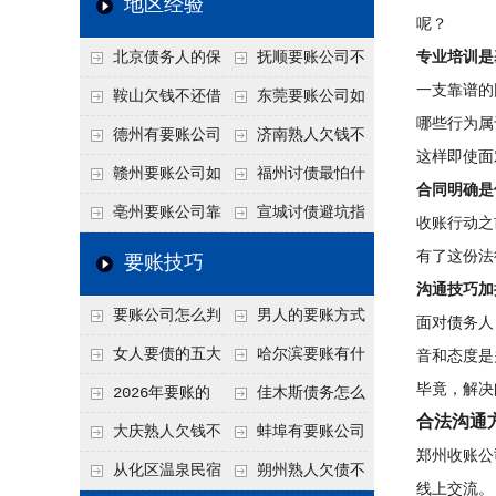
地区经验
呢？
关注
款管理效率
法合规服务能力 助
北京债务人的保
抚顺要账公司不
专业培训是
力企业化解应收账款
一支靠谱的
证人能不能找？担保
敢透漏的追回方法是
鞍山欠钱不还借
东莞要账公司如
难题
哪些行为属
人的连带责任怎么追
什么？
口太多？2026年这3
何有效要账讨债？20
德州有要账公司
济南熟人欠钱不
这样即使面
句反问话术，直接把
26年合法追债经验总
吗？如何合法讨债才
还？
赣州要账公司如
福州讨债最怕什
合同明确是
他后路堵死
结！
不沾风险？
何有效讨债？合法追
么？2026年这两个关
亳州要账公司靠
宣城讨债避坑指
收账行动之
债四步秘籍
键细节，做错就很难
谱吗？合法讨债四步
南：2026年这2个细
有了这份法
要账技巧
要回！
走，自己追更放心！
节不注意，钱很难要
沟通技巧加
要账公司怎么判
男人的要账方式
面对债务人
回！
断这个案子能不能
是什么呢？
女人要债的五大
哈尔滨要账有什
音和态度是
毕竟，解决
接？接案评估的标准
绝招,轻松搞定
么合法手段？2026年
2026年要账的
佳木斯债务怎么
合法沟通
最新追账方式总结！
七个小方法
追回呢？2026年成功
大庆熟人欠钱不
蚌埠有要账公司
郑州收账公
要账就用这2招
还躲猫猫？2026年这
吗？2026年这3个方
从化区温泉民宿
朔州熟人欠债不
线上交流。