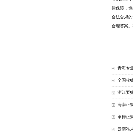
律保障，也
合法合规的
合理答案。
青海专
全国收
浙江要
海南正
承德正
云南私