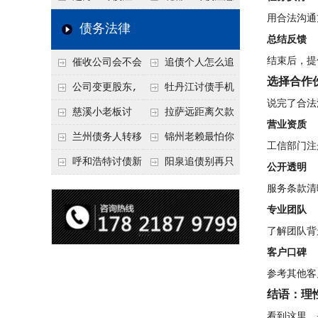
用合法沟通
要回！
节不注意，钱很难要
意！没有借条只有微
事项：空港物流园欠
债务法律
总结反馈
回！
信记录，这3步合法
款，抓住这2个“发货
结束后，提
催收公司会不会
追债个人怎么追
把钱要回来
节点”催收最有效
选择合作
给欠款人发律师函？
回呢？2026年最新绝
公司变更股东,
牡丹江讨债手机
说完了合法
正规机构的函件服务
招选择！
变更前的债权债务谁
搞定：2026年线上立
慈溪小老板讨
拉萨远距离欠款
营业资质
承担
案追债全流程，足不
债，2026年这2个本
对方在牧区联系不
兰州债务人转移
锦州老赖最怕你
工信部门注
出户
地行业协会出面，比
上，2026年委托当地
财产后申请破产，20
懂这1条，2026
呼和浩特讨债新
阳泉追债别再只
公开透明
法院传票快
律师成本多少
26年破产程序里还能
年“拒不执行判决
招：2026年用“律师
盯现金，2026年这3
服务条款清
要回来吗
罪”详解，能判刑
函”催账为啥管用？
类隐形财产（公积
专业团队
了解团队背
成本低见效快
金、保单）也能执行
客户口碑
参考其他客
结语：理
看到这里，