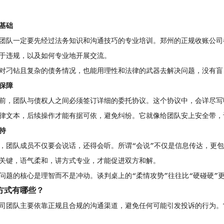
基础
团队一定要先经过法务知识和沟通技巧的专业培训。郑州的正规收账公司
于违规，以及如何专业地开展交流。
对刁钻且复杂的债务情况，也能用理性和法律的武器去解决问题，没有盲
保障
前，团队与债权人之间必须签订详细的委托协议。这个协议中，会详尽写
律文本，后续操作才能有据可依，避免纠纷。它就像给团队安上安全带，
持
，团队成员不仅要会说话，还得会听。所谓“会说”不仅是信息传达，更
关键，语气柔和，讲方式专业，才能促进双方和解。
问题的核心是理智而不是冲动。谈判桌上的“柔情攻势”往往比“硬碰硬”
方式有哪些？
司团队主要依靠正规且合规的沟通渠道，避免任何可能引发投诉的行为。