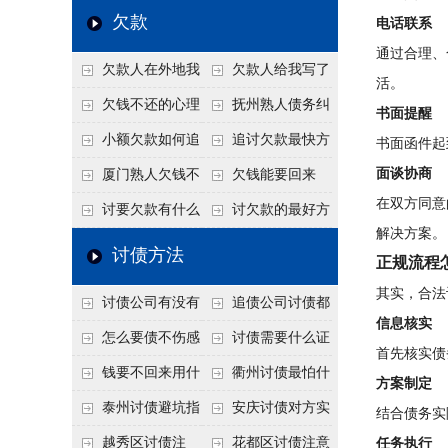
个“诉前调解”成功率
法比公司好使
老板借钱不还？2026
还几年了，2026年用
欠款
电话联系
高
年旺季前用这招合法
这招“重新打借条”把
通过合理、
欠款人在外地我
欠款人给我写了
施压，立马主动结清
死账变活
活。
在本地该怎么委托？
还款计划书有用吗？
欠钱不还的心理
抚州熟人债务纠
书面提醒
异地追款的委托流程
书面承诺的法律效力
是什么？读懂欠款人
纷咋办？这一招好开
小额欠款如何追
追讨欠款最快方
书面函件起
的心态催收事半功倍
口
讨
法是什么？
面谈协商
厦门熟人欠钱不
欠钱能要回来
在双方同意
还？2026年合法秘
吗？
讨要欠款有什么
讨欠款的最好方
解决方案。
籍！
好办法
法
讨债方法
正规流程
其实，合法
讨债公司有没有
追债公司讨债都
信息核实
行业协会？正规机构
有哪些手段
怎么要债不伤感
讨债需要什么证
首先核实债
的行业自律和认证
情？
据
钱要不回来用什
衢州讨债最怕什
方案制定
么方法要回来
么？2026年这两个关
泰州讨债避坑指
安庆讨债对方实
结合债务实
键细节，做错就很难
南：2026年这2个细
在没钱咋办？
越秀区讨债注
花都区讨债注意
任务执行