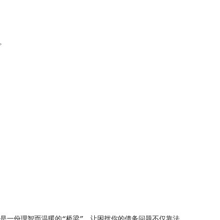
。
是一份理智而温暖的“桥梁”，让困扰你的债务问题不仅靠法