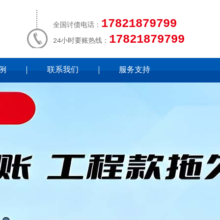
17821879799
全国讨债电话：
17821879799
24小时要账热线：
例
联系我们
服务支持