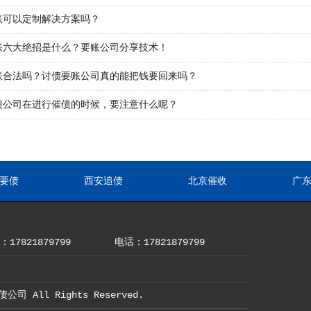
账可以定制解决方案吗？
账六大绝招是什么？要账公司分享技术！
账合法吗？讨债要账公司真的能把钱要回来吗？
债公司在进行催债的时候，要注意什么呢？
要债
西安追债
北京催收
广
17821879799
电话：17821879799
债公司 All Rights Reserved.