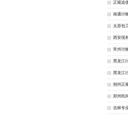
正规追
南通讨
太原包
西安现
常州讨
黑龙江
黑龙江
朔州正
郑州民
吉林专