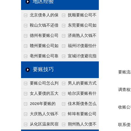
地区经验
关注
款管理效率
法合规服务能力 助
北京债务人的保
抚顺要账公司不
力企业化解应收账款
证人能不能找？担保
敢透漏的追回方法是
鞍山欠钱不还借
东莞要账公司如
难题
人的连带责任怎么追
什么？
口太多？2026年这3
何有效要账讨债？20
德州有要账公司
济南熟人欠钱不
句反问话术，直接把
26年合法追债经验总
吗？如何合法讨债才
还？
赣州要账公司如
福州讨债最怕什
他后路堵死
结！
不沾风险？
何有效讨债？合法追
么？2026年这两个关
亳州要账公司靠
宣城讨债避坑指
债四步秘籍
键细节，做错就很难
谱吗？合法讨债四步
南：2026年这2个细
要账技巧
要账流
要回！
走，自己追更放心！
节不注意，钱很难要
要账公司怎么判
男人的要账方式
回！
调查核实
断这个案子能不能
是什么呢？
女人要债的五大
哈尔滨要账有什
接？接案评估的标准
绝招,轻松搞定
么合法手段？2026年
2026年要账的
佳木斯债务怎么
收账公司
最新追账方式总结！
七个小方法
追回呢？2026年成功
大庆熟人欠钱不
蚌埠有要账公司
要账就用这2招
还躲猫猫？2026年这
吗？2026年这3个方
从化区温泉民宿
朔州熟人欠债不
联系债