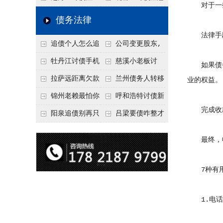
对于一些
要回！
节不注意，钱很难要
意！没有借条只有微
事项：空港物流园欠
债务法律
回！
信记录，这3步合法
款，抓住这2个“发货
法律手
追债个人怎么追
公司变更股东,
把钱要回来
节点”催收最有效
回呢？2026年最新绝
变更前的债权债务谁
牡丹江讨债手机
慈溪小老板讨
如果债务
招选择！
承担
搞定：2026年线上立
债，2026年这2个本
拉萨远距离欠款
兰州债务人转移
业的权益。
案追债全流程，足不
地行业协会出面，比
对方在牧区联系不
财产后申请破产，20
锦州老赖最怕你
呼和浩特讨债新
完成收
出户
法院传票快
上，2026年委托当地
26年破产程序里还能
懂这1条，2026
招：2026年用“律师
阳泉追债别再只
吕梁要债咋整才
律师成本多少
要回来吗
年“拒不执行判决
函”催账为啥管用？
盯现金，2026年这3
硬气？2026年这3个
最终，收
罪”详解，能判刑
成本低见效快
类隐形财产（公积
调解渠道，比找公司
金、保单）也能执行
强
7种有用
1.电话