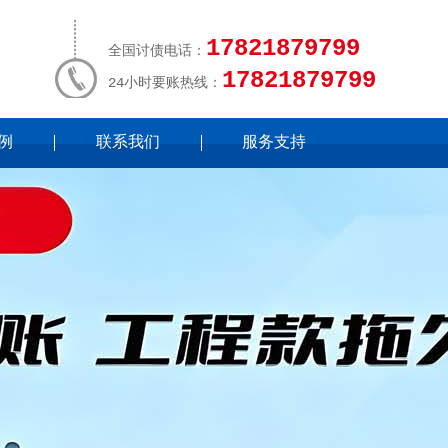
17821879799
全国讨债电话：
17821879799
24小时要账热线：
例
联系我们
服务支持