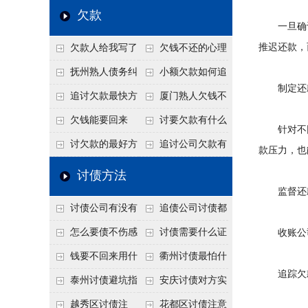
个“诉前调解”成功率
法比公司好使
老板借钱不还？2026
还几年了，2026年用
欠款
一旦确认
高
年旺季前用这招合法
这招“重新打借条”把
推迟还款，
欠款人给我写了
欠钱不还的心理
施压，立马主动结清
死账变活
还款计划书有用吗？
是什么？读懂欠款人
抚州熟人债务纠
小额欠款如何追
制定还
书面承诺的法律效力
的心态催收事半功倍
纷咋办？这一招好开
讨
追讨欠款最快方
厦门熟人欠钱不
口
法是什么？
还？2026年合法秘
欠钱能要回来
讨要欠款有什么
针对不同
籍！
吗？
好办法
讨欠款的最好方
追讨公司欠款有
款压力，也
法
哪些法律手段
讨债方法
监督还
讨债公司有没有
追债公司讨债都
行业协会？正规机构
有哪些手段
怎么要债不伤感
讨债需要什么证
收账公司
的行业自律和认证
情？
据
钱要不回来用什
衢州讨债最怕什
追踪欠
么方法要回来
么？2026年这两个关
泰州讨债避坑指
安庆讨债对方实
键细节，做错就很难
南：2026年这2个细
在没钱咋办？
越秀区讨债注
花都区讨债注意