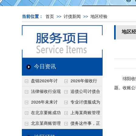
当前位置：
首页
>>
讨债新闻
>>
地区经验
地区
今日资讯
绵阳收账
盘锦2026年讨
2026年催收行
题。收账公
债新趋势
业发展现状、竞争格
法律催收行业现
追债公司讨债合
局及未来趋势分析
状、合规痛点与未来
法方法总结
2026年未来讨
专业讨债服成为
发展趋势深度解析
债要账公司发展趋势
2026年的发展趋势
在北京要账成功
上海某商账管理
率高吗？未来追账公
机构聚焦合规服务
北京某商账管理
债务这件事，正
司发展趋势引发行业
助力企业提升应收账
服务机构持续提升合
在被重新做一遍