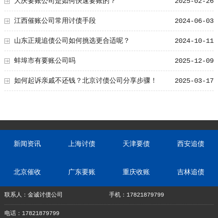
大庆要账公司是如何快速要账的？
2025-02-26
江西催账公司常用讨债手段
2024-06-03
山东正规追债公司如何挑选更合适呢？
2024-10-11
蚌埠市有要账公司吗
2025-12-09
如何起诉亲戚不还钱？北京讨债公司分享步骤！
2025-03-17
新闻资讯
上海讨债
天津要债
西安追债
北京催收
广东要账
重庆收账
吉林追债
联系人：金诚讨债公司
手机：17821879799
电话：17821879799