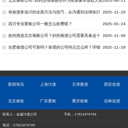
准！
北京催收公司:高利贷借条能否作为依据要求借款人还
2023-08-21
钱？
有效债务追讨的全面方法与技巧，从沟通到法律执行
2025-11-23
的实用指南
四川专业要账公司一般怎么收费呢？
2025-01-24
如何挑选北京催账公司？好的催债公司需要具备这十
2025-11-09
七个特点，让账款追回更轻松
合肥催债公司可靠吗？靠谱的公司特点怎么样？详细
2025-11-29
经验分享
新闻资讯
上海讨债
天津要债
西安追债
北京催收
广东要账
重庆收账
吉林追债
联系人：金诚讨债公司
手机：17821879799
电话：17821879799