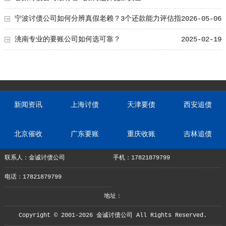
宁波讨债公司如何分辨真假老赖？3个还款能力评估指
2026-05-06
标
洮南专业的要账公司如何选可靠？
2025-02-19
新闻资讯
上海讨债
天津要债
西安追债
北京催收
广东要账
重庆收账
吉林追债
联系人：金诚讨债公司
手机：17821879799
电话：17821879799
地址：
Copyright © 2001-2026 金诚讨债公司 All Rights Reserved.