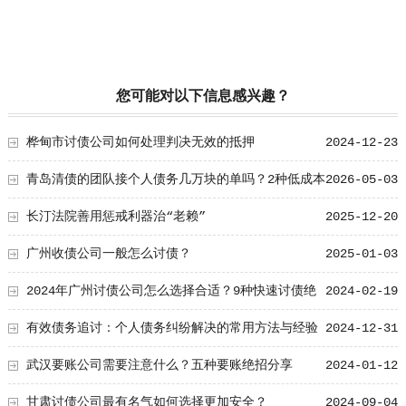
您可能对以下信息感兴趣？
桦甸市讨债公司如何处理判决无效的抵押
2024-12-23
青岛清债的团队接个人债务几万块的单吗？2种低成本
2026-05-03
催收方案
长汀法院善用惩戒利器治“老赖”
2025-12-20
广州收债公司一般怎么讨债？
2025-01-03
2024年广州讨债公司怎么选择合适？9种快速讨债绝
2024-02-19
招
有效债务追讨：个人债务纠纷解决的常用方法与经验
2024-12-31
分享
武汉要账公司需要注意什么？五种要账绝招分享
2024-01-12
甘肃讨债公司最有名气如何选择更加安全？
2024-09-04