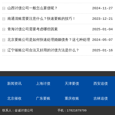
山西讨债公司一般怎么要债呢？
2024-11-27
南通清账需要注意什么？快速要账的技巧！
2023-12-21
青海讨债公司需要考虑哪些因素
2025-01-04
北京要账公司是如何快速处理婚姻债务？这七种处理
2024-05-07
思路要明白！
辽宁催账公司合法又好用的讨债方法是什么？
2025-01-16
新闻资讯
上海讨债
天津要债
西安追债
北京催收
广东要账
重庆收账
吉林追债
联系人：金诚讨债公司
手机：17821879799