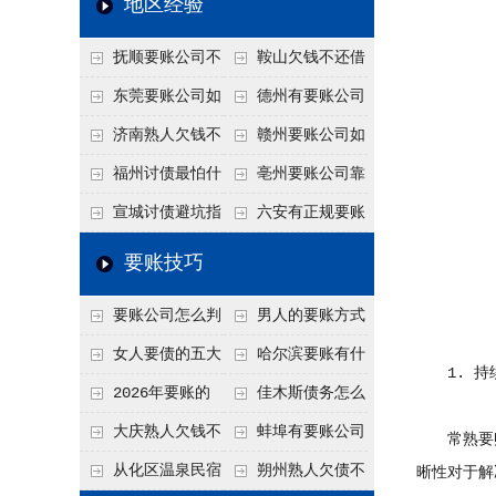
地区经验
关注
款管理效率
法合规服务能力 助
抚顺要账公司不
鞍山欠钱不还借
力企业化解应收账款
敢透漏的追回方法是
口太多？2026年这3
东莞要账公司如
德州有要账公司
难题
什么？
句反问话术，直接把
何有效要账讨债？20
吗？如何合法讨债才
济南熟人欠钱不
赣州要账公司如
他后路堵死
26年合法追债经验总
不沾风险？
还？
何有效讨债？合法追
福州讨债最怕什
亳州要账公司靠
结！
债四步秘籍
么？2026年这两个关
谱吗？合法讨债四步
宣城讨债避坑指
六安有正规要账
键细节，做错就很难
走，自己追更放心！
南：2026年这2个细
公司吗？个人合法讨
要账技巧
要回！
节不注意，钱很难要
债的3个实在办法！
要账公司怎么判
男人的要账方式
回！
断这个案子能不能
是什么呢？
女人要债的五大
哈尔滨要账有什
1. 持
接？接案评估的标准
绝招,轻松搞定
么合法手段？2026年
2026年要账的
佳木斯债务怎么
最新追账方式总结！
七个小方法
追回呢？2026年成功
大庆熟人欠钱不
蚌埠有要账公司
常熟要账
要账就用这2招
还躲猫猫？2026年这
吗？2026年这3个方
从化区温泉民宿
朔州熟人欠债不
晰性对于解