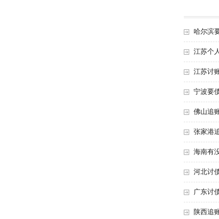
哈尔滨
江苏个
江苏讨
宁波要
佛山追
张家港
海南有
河北讨
广东讨
陕西追