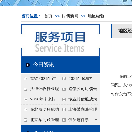
当前位置：
首页
>>
讨债新闻
>>
地区经验
地区
今日资讯
在商业和
盘锦2026年讨
2026年催收行
问题。从法
债新趋势
业发展现状、竞争格
法律催收行业现
追债公司讨债合
对付欠债不
局及未来趋势分析
状、合规痛点与未来
法方法总结
2026年未来讨
专业讨债服成为
发展趋势深度解析
债要账公司发展趋势
2026年的发展趋势
在北京要账成功
上海某商账管理
率高吗？未来追账公
机构聚焦合规服务
北京某商账管理
债务这件事，正
司发展趋势引发行业
助力企业提升应收账
服务机构持续提升合
在被重新做一遍