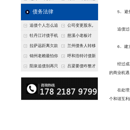
要回！
节不注意，钱很难要
意！没有借条只有微
事项：空港物流园欠
债务法律
5. 避
回！
信记录，这3步合法
款，抓住这2个“发货
追债个人怎么追
公司变更股东,
把钱要回来
节点”催收最有效
追债过程
回呢？2026年最新绝
变更前的债权债务谁
牡丹江讨债手机
慈溪小老板讨
招选择！
承担
搞定：2026年线上立
债，2026年这2个本
拉萨远距离欠款
兰州债务人转移
6. 建
案追债全流程，足不
地行业协会出面，比
对方在牧区联系不
财产后申请破产，20
锦州老赖最怕你
呼和浩特讨债新
经过成功
出户
法院传票快
上，2026年委托当地
26年破产程序里还能
懂这1条，2026
招：2026年用“律师
阳泉追债别再只
吕梁要债咋整才
的商业机遇
律师成本多少
要回来吗
年“拒不执行判决
函”催账为啥管用？
盯现金，2026年这3
硬气？2026年这3个
罪”详解，能判刑
成本低见效快
类隐形财产（公积
调解渠道，比找公司
在处理欠
金、保单）也能执行
强
个和谐互利