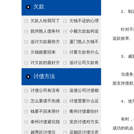
个“诉前调解”成功率
法比公司好使
老板借钱不还？2026
还几年了，2026年用
欠款
2. 制
高
年旺季前用这招合法
这招“重新打借条”把
欠款人给我写了
欠钱不还的心理
施压，立马主动结清
死账变活
针对不同
还款计划书有用吗？
是什么？读懂欠款人
抚州熟人债务纠
小额欠款如何追
追款效率。
书面承诺的法律效力
的心态催收事半功倍
纷咋办？这一招好开
讨
追讨欠款最快方
厦门熟人欠钱不
口
法是什么？
还？2026年合法秘
欠钱能要回来
讨要欠款有什么
3. 威
籍！
吗？
好办法
讨欠款的最好方
追讨公司欠款有
法
哪些法律手段
当债务人
讨债方法
据支持债权
讨债公司有没有
追债公司讨债都
行业协会？正规机构
有哪些手段
怎么要债不伤感
讨债需要什么证
4. 使
的行业自律和认证
情？
据
钱要不回来用什
衢州讨债最怕什
有时，委
么方法要回来
么？2026年这两个关
泰州讨债避坑指
安庆讨债对方实
成功的机会
键细节，做错就很难
南：2026年这2个细
在没钱咋办？
越秀区讨债注
花都区讨债注意