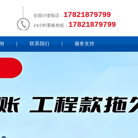
17821879799
全国讨债电话：
17821879799
24小时要账热线：
例
联系我们
服务支持