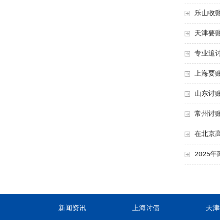
乐山收
天津要
专业追
上海要
山东讨
常州讨
在北京
2025
新闻资讯
上海讨债
天津