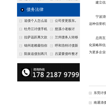
建立信用
要回！
节不注意，钱很难要
意！没有借条只有微
事项：空港物流园欠
债务法律
回！
信记录，这3步合法
款，抓住这2个“发货
宁波清账
追债个人怎么追
公司变更股东,
把钱要回来
节点”催收最有效
这种信誉积
回呢？2026年最新绝
变更前的债权债务谁
牡丹江讨债手机
慈溪小老板讨
招选择！
承担
搞定：2026年线上立
债，2026年这2个本
拉萨远距离欠款
兰州债务人转移
总而言之
案追债全流程，足不
地行业协会出面，比
化策略和信
对方在牧区联系不
财产后申请破产，20
锦州老赖最怕你
呼和浩特讨债新
为更多企业
出户
法院传票快
上，2026年委托当地
26年破产程序里还能
懂这1条，2026
招：2026年用“律师
阳泉追债别再只
吕梁要债咋整才
律师成本多少
要回来吗
年“拒不执行判决
函”催账为啥管用？
盯现金，2026年这3
硬气？2026年这3个
罪”详解，能判刑
成本低见效快
类隐形财产（公积
调解渠道，比找公司
金、保单）也能执行
强
东莞讨
南通清