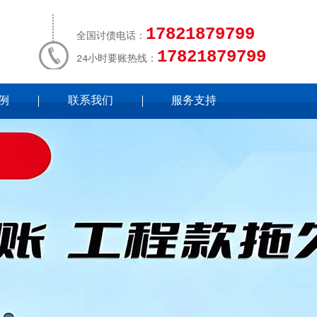
17821879799
全国讨债电话：
17821879799
24小时要账热线：
例
联系我们
服务支持