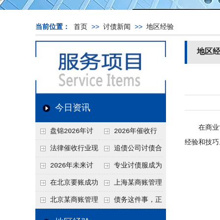
当前位置：
首页
>>
讨债新闻
>>
地区经验
地区
今日资讯
在商业世
盘锦2026年讨
2026年催收行
经验和技巧
债新趋势
业发展现状、竞争格
法律催收行业现
追债公司讨债合
局及未来趋势分析
状、合规痛点与未来
法方法总结
2026年未来讨
专业讨债服成为
发展趋势深度解析
债要账公司发展趋势
2026年的发展趋势
在北京要账成功
上海某商账管理
率高吗？未来追账公
机构聚焦合规服务
北京某商账管理
债务这件事，正
司发展趋势引发行业
助力企业提升应收账
服务机构持续提升合
在被重新做一遍