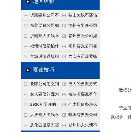
地区经验
关注
款管理效率
法合规服务能力 助
抚顺要账公司不
鞍山欠钱不还借
力企业化解应收账款
敢透漏的追回方法是
口太多？2026年这3
东莞要账公司如
德州有要账公司
难题
什么？
句反问话术，直接把
何有效要账讨债？20
吗？如何合法讨债才
济南熟人欠钱不
赣州要账公司如
他后路堵死
26年合法追债经验总
不沾风险？
还？
何有效讨债？合法追
福州讨债最怕什
亳州要账公司靠
结！
债四步秘籍
么？2026年这两个关
谱吗？合法讨债四步
宣城讨债避坑指
六安有正规要账
键细节，做错就很难
走，自己追更放心！
南：2026年这2个细
公司吗？个人合法讨
要账技巧
要回！
节不注意，钱很难要
债的3个实在办法！
要账公司怎么判
男人的要账方式
回！
数据分析
断这个案子能不能
是什么呢？
女人要债的五大
哈尔滨要账有什
接？接案评估的标准
绝招,轻松搞定
么合法手段？2026年
2026年要账的
佳木斯债务怎么
宁波清账
最新追账方式总结！
七个小方法
追回呢？2026年成功
大庆熟人欠钱不
蚌埠有要账公司
款记录、资
要账就用这2招
还躲猫猫？2026年这
吗？2026年这3个方
从化区温泉民宿
朔州熟人欠债不