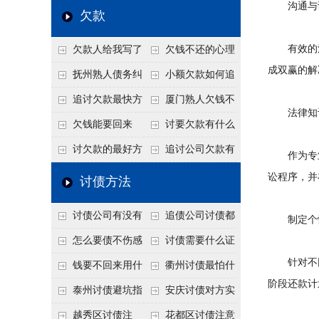
沟通与
个“诉前调解”成功率
法比公司好使
老板借钱不还？2026
还几年了，2026年用
欠款
高
年旺季前用这招合法
这招“重新打借条”把
有效的沟
欠款人给我写了
欠钱不还的心理
施压，立马主动结清
死账变活
成双赢的解
还款计划书有用吗？
是什么？读懂欠款人
抚州熟人债务纠
小额欠款如何追
书面承诺的法律效力
的心态催收事半功倍
纷咋办？这一招好开
讨
追讨欠款最快方
厦门熟人欠钱不
法律知识
口
法是什么？
还？2026年合法秘
欠钱能要回来
讨要欠款有什么
籍！
吗？
好办法
讨欠款的最好方
追讨公司欠款有
作为专业
法
哪些法律手段
讼程序，并
讨债方法
讨债公司有没有
追债公司讨债都
制定个性
行业协会？正规机构
有哪些手段
怎么要债不伤感
讨债需要什么证
针对不同
的行业自律和认证
情？
据
钱要不回来用什
衢州讨债最怕什
阶段还款计
么方法要回来
么？2026年这两个关
泰州讨债避坑指
安庆讨债对方实
键细节，做错就很难
南：2026年这2个细
在没钱咋办？
越秀区讨债注
花都区讨债注意