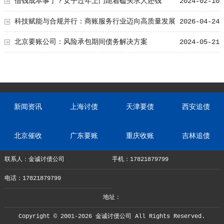
借钱成本事了？女子过年上门跪着磕头求人还钱
2024-02-10
科技赋能与合规并行：商账服务行业迈向高质量发展
2026-04-24
新阶段
北京要账公司：风险承包期间债务解决方案
2024-05-21
新闻资讯
上海讨债
天津要债
西安追债
北京催收
广东要账
重庆收账
吉林追债
联系人：金诚讨债公司
手机：17821879799
电话：17821879799
地址：
Copyright © 2001-2026 金诚讨债公司 All Rights Reserved.