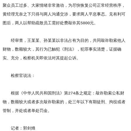
聚众员工过多、大家情绪非常激动，为尽快恢复公司正常经营秩序，
黄经理无奈之下只得与两人沟通交涉，要求两人平息事态。见有利可
图后，两人以帮助疏散员工需好处费敲诈其5800元。
经审查，王某某、孙某某以非法占有为目的，共同敲诈勒索他人
财物，数额较大，其行为已触犯《刑法》，犯罪事实清楚，证据确
实、充分，检察机关即依法对其提起公诉。
检察官说法：
根据《中华人民共和国刑法》第274条之规定：敲诈勒索公私财
物，数额较大或者多次敲诈勒索的，处三年以下有期徒刑、拘役或者
管制，并处或者单处罚金。
记者：郭剑烽