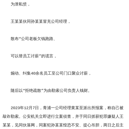
为泄私愤，
王某某伙同孙某某冒充公司经理，
散布“公司老板欠钱跑路、
可以替员工讨薪”的谎言，
煽动、纠集40余名员工至公司门口聚众讨薪，
随后以“拒绝疏散”为由勒索公司负责人钱财。
2023年12月7日，青浦一公司经理黄某至派出所报案，称自己被
敲诈勒索。公安机关立即进行立案侦查，并于同日抓获犯罪嫌疑人王
某某，见同伙落网，同案犯孙某某惶恐不安、提心吊胆，两日之后主