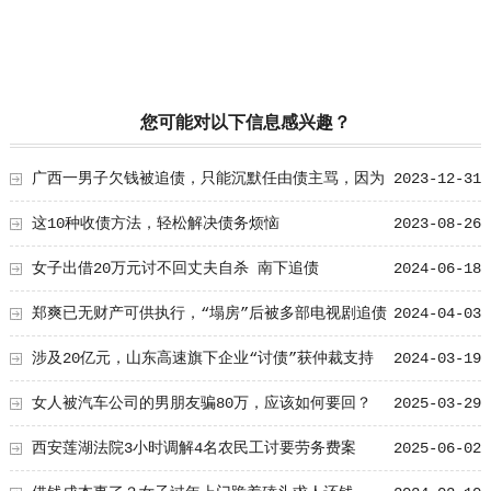
您可能对以下信息感兴趣？
广西一男子欠钱被追债，只能沉默任由债主骂，因为
2023-12-31
钱要留给女儿用
这10种收债方法，轻松解决债务烦恼
2023-08-26
女子出借20万元讨不回丈夫自杀 南下追债
2024-06-18
郑爽已无财产可供执行，“塌房”后被多部电视剧追债
2024-04-03
涉及20亿元，山东高速旗下企业“讨债”获仲裁支持
2024-03-19
女人被汽车公司的男朋友骗80万，应该如何要回？
2025-03-29
西安莲湖法院3小时调解4名农民工讨要劳务费案
2025-06-02