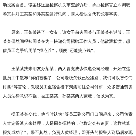
动投案自首。该案移送至检察机关审查起诉后，承办检察官立即调取
卷宗并对王某某和孙某某进行讯问，两人很快交代其犯罪事实。
原来，王某某谈了一女友，该女子前夫周某与王某某有过节，王
某某偶然间得知周某在为一快递公司招聘工作人员，他欲泄私愤，想
借员工之手给周某“找点茬”，顺便“还能搞点钱”。
王某某找来朋友孙某某，两人冒充成该快递公司经理，开始在这
批员工中散布“你们被骗了，公司老板欠钱已经跑路，我们可以替你们
讨薪”等言论，教唆员工至宿舍楼下聚集前往公司讨薪，众多普通劳务
人员法律意识不强，被王某某、孙某某两人蒙蔽，信以为真。
据王某某交代，他当时认为“等员工到公司门口闹起来，公司负责
人肯定得派人来处理，人是周某招聘的，他肯定会被追责，这样就算
报复成功了”。果不其然，负责人黄经理，即开头的报警人到场后发现