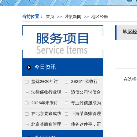
当前位置：
首页
>>
讨债新闻
>>
地区经验
地区
今日资讯
在选择郑
盘锦2026年讨
2026年催收行
债新趋势
业发展现状、竞争格
法律催收行业现
追债公司讨债合
局及未来趋势分析
状、合规痛点与未来
法方法总结
2026年未来讨
专业讨债服成为
发展趋势深度解析
债要账公司发展趋势
2026年的发展趋势
在北京要账成功
上海某商账管理
率高吗？未来追账公
机构聚焦合规服务
北京某商账管理
债务这件事，正
司发展趋势引发行业
助力企业提升应收账
服务机构持续提升合
在被重新做一遍