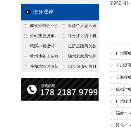
多家公司并
要回！
节不注意，钱很难要
意！没有借条只有微
事项：空港物流园欠
债务法律
回！
信记录，这3步合法
款，抓住这2个“发货
催收公司会不会
追债个人怎么追
把钱要回来
节点”催收最有效
给欠款人发律师函？
回呢？2026年最新绝
公司变更股东,
牡丹江讨债手机
正规机构的函件服务
招选择！
变更前的债权债务谁
搞定：2026年线上立
慈溪小老板讨
拉萨远距离欠款
广州要
承担
案追债全流程，足不
债，2026年这2个本
对方在牧区联系不
兰州债务人转移
锦州老赖最怕你
哈尔滨
出户
地行业协会出面，比
上，2026年委托当地
财产后申请破产，20
懂这1条，2026
呼和浩特讨债新
阳泉追债别再只
法院传票快
律师成本多少
26年破产程序里还能
年“拒不执行判决
招：2026年用“律师
盯现金，2026年这3
上海收
要回来吗
罪”详解，能判刑
函”催账为啥管用？
类隐形财产（公积
成都讨
成本低见效快
金、保单）也能执行
广州收
福建个
绥化个