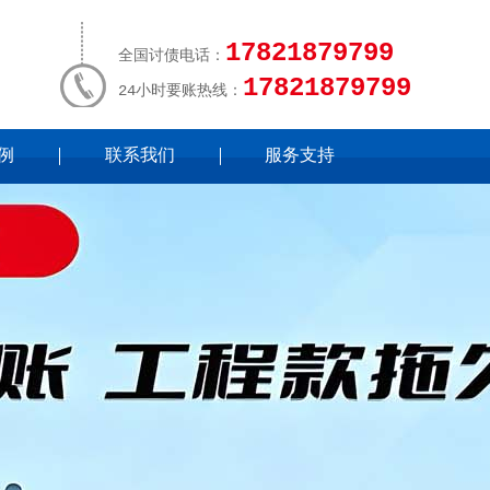
17821879799
全国讨债电话：
17821879799
24小时要账热线：
例
联系我们
服务支持