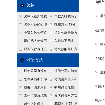
确保所选
个“诉前调解”成功率
法比公司好使
老板借钱不还？2026
还几年了，2026年用
欠款
高
年旺季前用这招合法
这招“重新打借条”把
3. 着
欠款人在外地我
欠款人给我写了
施压，立马主动结清
死账变活
在本地该怎么委托？
还款计划书有用吗？
欠钱不还的心理
抚州熟人债务纠
选择拥有
异地追款的委托流程
书面承诺的法律效力
是什么？读懂欠款人
纷咋办？这一招好开
小额欠款如何追
追讨欠款最快方
的心态催收事半功倍
口
讨
法是什么？
厦门熟人欠钱不
欠钱能要回来
4. 细
还？2026年合法秘
吗？
讨要欠款有什么
讨欠款的最好方
籍！
好办法
法
了解清债
讨债方法
讨债公司有没有
追债公司讨债都
5. 重
行业协会？正规机构
有哪些手段
怎么要债不伤感
讨债需要什么证
有效沟通
的行业自律和认证
情？
据
钱要不回来用什
衢州讨债最怕什
么方法要回来
么？2026年这两个关
泰州讨债避坑指
安庆讨债对方实
郑州作为
键细节，做错就很难
南：2026年这2个细
在没钱咋办？
越秀区讨债注
花都区讨债注意