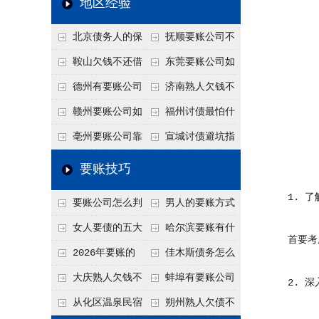
地区经验
关注
款管理效率
法合规服务能力 助
北京债务人的保
抚顺要账公司不
力企业化解应收账款
证人能不能找？担保
敢透漏的追回方法是
鞍山欠钱不还借
东莞要账公司如
难题
人的连带责任怎么追
什么？
口太多？2026年这3
何有效要账讨债？20
德州有要账公司
济南熟人欠钱不
句反问话术，直接把
26年合法追债经验总
吗？如何合法讨债才
还？
赣州要账公司如
福州讨债最怕什
他后路堵死
结！
不沾风险？
何有效讨债？合法追
么？2026年这两个关
亳州要账公司靠
宣城讨债避坑指
债四步秘籍
键细节，做错就很难
谱吗？合法讨债四步
南：2026年这2个细
要账技巧
要回！
走，自己追更放心！
节不注意，钱很难要
1. 了
要账公司怎么判
男人的要账方式
回！
断这个案子能不能
是什么呢？
女人要债的五大
哈尔滨要账有什
首要考虑
接？接案评估的标准
绝招,轻松搞定
么合法手段？2026年
2026年要账的
佳木斯债务怎么
最新追账方式总结！
七个小方法
追回呢？2026年成功
大庆熟人欠钱不
蚌埠有要账公司
2. 深
要账就用这2招
还躲猫猫？2026年这
吗？2026年这3个方
从化区温泉民宿
朔州熟人欠债不