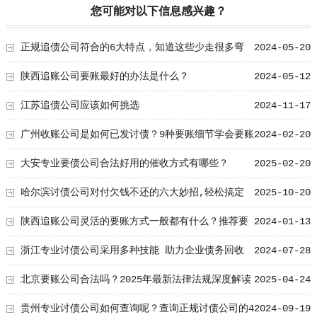
您可能对以下信息感兴趣？
正规追债公司符合的6大特点，知道这些少走很多弯
2024-05-20
路！
陕西追账公司要账最好的办法是什么？
2024-05-12
江苏追债公司应该如何挑选
2024-11-17
广州收账公司是如何已发讨债？9种要账细节学会要账
2024-02-20
很有用！
大安专业要债公司合法好用的催收方式有哪些？
2025-02-20
哈尔滨讨债公司对付欠钱不还的六大妙招,轻松搞定
2025-10-20
陕西追账公司灵活的要账方式一般都有什么？推荐要
2024-01-13
账公司的灵活要账方式
浙江专业讨债公司采用多种技能 助力企业债务回收
2024-07-28
北京要账公司合法吗？2025年最新法律法规深度解读
2025-04-24
贵州专业讨债公司如何查询呢？查询正规讨债公司的4
2024-09-19