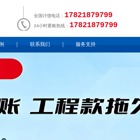
17821879799
全国讨债电话：
17821879799
24小时要账热线：
例
联系我们
服务支持