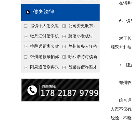
在谈判中
要回！
节不注意，钱很难要
意！没有借条只有微
事项：空港物流园欠
债务法律
回！
信记录，这3步合法
款，抓住这2个“发货
6. 债
追债个人怎么追
公司变更股东,
把钱要回来
节点”催收最有效
回呢？2026年最新绝
变更前的债权债务谁
牡丹江讨债手机
慈溪小老板讨
对于长期
招选择！
承担
搞定：2026年线上立
债，2026年这2个本
拉萨远距离欠款
兰州债务人转移
现双方利益
案追债全流程，足不
地行业协会出面，比
对方在牧区联系不
财产后申请破产，20
锦州老赖最怕你
呼和浩特讨债新
7. 建
出户
法院传票快
上，2026年委托当地
26年破产程序里还能
懂这1条，2026
招：2026年用“律师
阳泉追债别再只
吕梁要债咋整才
律师成本多少
要回来吗
年“拒不执行判决
函”催账为啥管用？
盯现金，2026年这3
硬气？2026年这3个
郑州收账
罪”详解，能判刑
成本低见效快
类隐形财产（公积
调解渠道，比找公司
金、保单）也能执行
强
综合运用
方案不仅有
经验，不断