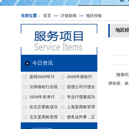
当前位置：
首页
>>
讨债新闻
>>
地区经验
地区
今日资讯
随着经济
盘锦2026年讨
2026年催收行
律依据、谈
债新趋势
业发展现状、竞争格
法律催收行业现
追债公司讨债合
局及未来趋势分析
状、合规痛点与未来
法方法总结
2026年未来讨
专业讨债服成为
发展趋势深度解析
债要账公司发展趋势
2026年的发展趋势
在北京要账成功
上海某商账管理
率高吗？未来追账公
机构聚焦合规服务
北京某商账管理
债务这件事，正
司发展趋势引发行业
助力企业提升应收账
服务机构持续提升合
在被重新做一遍