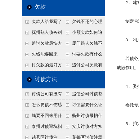
2. 建
个“诉前调解”成功率
法比公司好使
老板借钱不还？2026
还几年了，2026年用
欠款
高
年旺季前用这招合法
这招“重新打借条”把
制定合理
欠款人给我写了
欠钱不还的心理
施压，立马主动结清
死账变活
还款计划书有用吗？
是什么？读懂欠款人
抚州熟人债务纠
小额欠款如何追
3. 利
书面承诺的法律效力
的心态催收事半功倍
纷咋办？这一招好开
讨
追讨欠款最快方
厦门熟人欠钱不
口
法是什么？
还？2026年合法秘
欠钱能要回来
讨要欠款有什么
若债务人
籍！
吗？
好办法
讨欠款的最好方
追讨公司欠款有
威慑作用。
法
哪些法律手段
讨债方法
4. 委
讨债公司有没有
追债公司讨债都
行业协会？正规机构
有哪些手段
怎么要债不伤感
讨债需要什么证
委托专业
的行业自律和认证
情？
据
钱要不回来用什
衢州讨债最怕什
5. 拟
么方法要回来
么？2026年这两个关
泰州讨债避坑指
安庆讨债对方实
键细节，做错就很难
南：2026年这2个细
在没钱咋办？
越秀区讨债注
花都区讨债注意