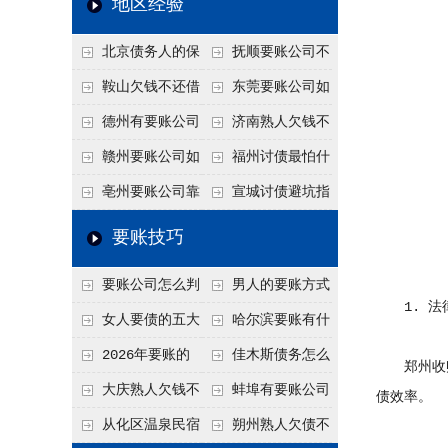
地区经验
关注
款管理效率
法合规服务能力 助
北京债务人的保
抚顺要账公司不
力企业化解应收账款
证人能不能找？担保
敢透漏的追回方法是
鞍山欠钱不还借
东莞要账公司如
难题
人的连带责任怎么追
什么？
口太多？2026年这3
何有效要账讨债？20
德州有要账公司
济南熟人欠钱不
句反问话术，直接把
26年合法追债经验总
吗？如何合法讨债才
还？
赣州要账公司如
福州讨债最怕什
他后路堵死
结！
不沾风险？
何有效讨债？合法追
么？2026年这两个关
亳州要账公司靠
宣城讨债避坑指
债四步秘籍
键细节，做错就很难
谱吗？合法讨债四步
南：2026年这2个细
要账技巧
要回！
走，自己追更放心！
节不注意，钱很难要
要账公司怎么判
男人的要账方式
回！
1. 法
断这个案子能不能
是什么呢？
女人要债的五大
哈尔滨要账有什
接？接案评估的标准
绝招,轻松搞定
么合法手段？2026年
2026年要账的
佳木斯债务怎么
郑州收账
最新追账方式总结！
七个小方法
追回呢？2026年成功
大庆熟人欠钱不
蚌埠有要账公司
债效率。
要账就用这2招
还躲猫猫？2026年这
吗？2026年这3个方
从化区温泉民宿
朔州熟人欠债不