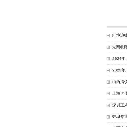
蚌埠追
湖南收
2024
202
山西清
上海讨
深圳正
蚌埠专