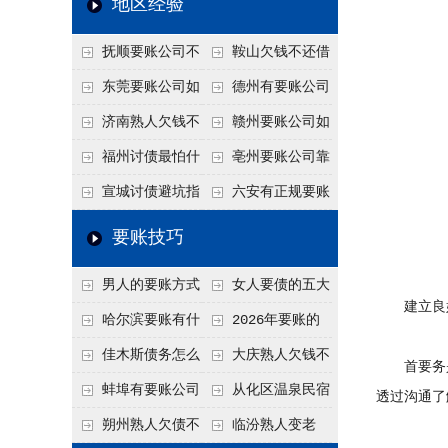
地区经验
关注
款管理效率
法合规服务能力 助
抚顺要账公司不
鞍山欠钱不还借
力企业化解应收账款
敢透漏的追回方法是
口太多？2026年这3
东莞要账公司如
德州有要账公司
难题
什么？
句反问话术，直接把
何有效要账讨债？20
吗？如何合法讨债才
济南熟人欠钱不
赣州要账公司如
他后路堵死
26年合法追债经验总
不沾风险？
还？
何有效讨债？合法追
福州讨债最怕什
亳州要账公司靠
结！
债四步秘籍
么？2026年这两个关
谱吗？合法讨债四步
宣城讨债避坑指
六安有正规要账
键细节，做错就很难
走，自己追更放心！
南：2026年这2个细
公司吗？个人合法讨
要账技巧
要回！
节不注意，钱很难要
债的3个实在办法！
男人的要账方式
女人要债的五大
回！
建立良
是什么呢？
绝招,轻松搞定
哈尔滨要账有什
2026年要账的
么合法手段？2026年
七个小方法
佳木斯债务怎么
大庆熟人欠钱不
首要务是
最新追账方式总结！
追回呢？2026年成功
还躲猫猫？2026年这
蚌埠有要账公司
从化区温泉民宿
透过沟通了
要账就用这2招
个“诉前调解”成功率
吗？2026年这3个方
老板借钱不还？2026
朔州熟人欠债不
临汾熟人变老