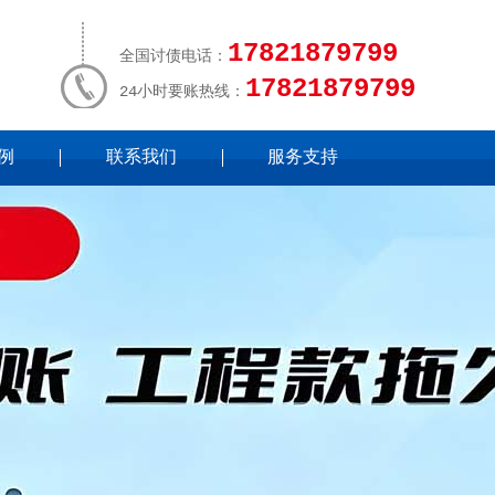
17821879799
全国讨债电话：
17821879799
24小时要账热线：
例
联系我们
服务支持