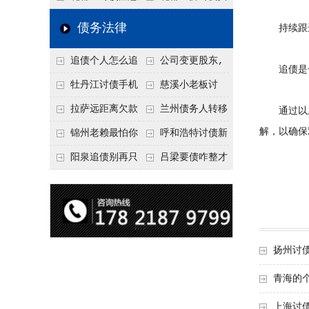
要回！
回！
信记录，这3步合法
事项：空港物流园欠
厂欠款，老板跑路怎
债务法律
持续跟
把钱要回来
款，抓住这2个“发货
么要回来？2026年这
追债个人怎么追
公司变更股东,
节点”催收最有效
3种合法追债路径
追债是一
回呢？2026年最新绝
变更前的债权债务谁
牡丹江讨债手机
慈溪小老板讨
招选择！
承担
搞定：2026年线上立
债，2026年这2个本
拉萨远距离欠款
兰州债务人转移
通过以上
案追债全流程，足不
地行业协会出面，比
解，以确保
对方在牧区联系不
财产后申请破产，20
锦州老赖最怕你
呼和浩特讨债新
出户
法院传票快
上，2026年委托当地
26年破产程序里还能
懂这1条，2026
招：2026年用“律师
阳泉追债别再只
吕梁要债咋整才
律师成本多少
要回来吗
年“拒不执行判决
函”催账为啥管用？
盯现金，2026年这3
硬气？2026年这3个
罪”详解，能判刑
成本低见效快
类隐形财产（公积
调解渠道，比找公司
金、保单）也能执行
强
扬州讨债
青海的
上海讨