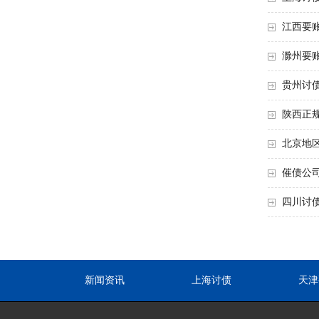
江西要
滁州要
贵州讨
陕西正
北京地
催债公
四川讨
新闻资讯
上海讨债
天津