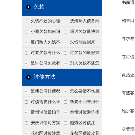
高
书面通
法比公司好使
年旺季前用这招合法
还几年了，2026年用
赖？2026年这2
欠款
施压，立马主动结清
这招“重新打借条”把
句“点醒话”，比翻脸
如果口头
欠钱不还的心理
抚州熟人债务纠
死账变活
打官司更好使
是什么？读懂欠款人
纷咋办？这一招好开
小额欠款如何追
追讨欠款最快方
寻求专
的心态催收事半功倍
口
讨
法是什么？
厦门熟人欠钱不
欠钱能要回来
还？2026年合法秘
吗？
讨要欠款有什么
讨欠款的最好方
在讨债过
籍！
好办法
法
追讨公司欠款有
别人欠钱不还怎
哪些法律手段
么办
灵活还
讨债方法
追债公司讨债都
怎么要债不伤感
有些客户
有哪些手段
情？
讨债需要什么证
钱要不回来用什
维护客
据
么方法要回来
衢州讨债最怕什
泰州讨债避坑指
么？2026年这两个关
南：2026年这2个细
安庆讨债对方实
越秀区讨债注
尽管现在
键细节，做错就很难
节不注意，钱很难要
在没钱咋办？
意！没有借条只有微
花都区讨债注意
花都区狮岭皮具