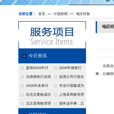
当前位置：
首页
>>
讨债新闻
>>
地区经验
地区
今日资讯
在商业往
盘锦2026年讨
2026年催收行
略，以确保
债新趋势
业发展现状、竞争格
法律催收行业现
追债公司讨债合
局及未来趋势分析
状、合规痛点与未来
法方法总结
2026年未来讨
专业讨债服成为
发展趋势深度解析
债要账公司发展趋势
2026年的发展趋势
在北京要账成功
上海某商账管理
率高吗？未来追账公
机构聚焦合规服务
北京某商账管理
债务这件事，正
司发展趋势引发行业
助力企业提升应收账
服务机构持续提升合
在被重新做一遍