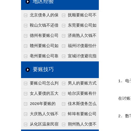
地区经验
关注
款管理效率
法合规服务能力 助
北京债务人的保
抚顺要账公司不
力企业化解应收账款
证人能不能找？担保
敢透漏的追回方法是
鞍山欠钱不还借
东莞要账公司如
难题
人的连带责任怎么追
什么？
口太多？2026年这3
何有效要账讨债？20
德州有要账公司
济南熟人欠钱不
句反问话术，直接把
26年合法追债经验总
吗？如何合法讨债才
还？
赣州要账公司如
福州讨债最怕什
他后路堵死
结！
不沾风险？
何有效讨债？合法追
么？2026年这两个关
亳州要账公司靠
宣城讨债避坑指
债四步秘籍
键细节，做错就很难
谱吗？合法讨债四步
南：2026年这2个细
要账技巧
要回！
走，自己追更放心！
节不注意，钱很难要
1. 电
要账公司怎么判
男人的要账方式
回！
断这个案子能不能
是什么呢？
女人要债的五大
哈尔滨要账有什
在讨账要
接？接案评估的标准
绝招,轻松搞定
么合法手段？2026年
2026年要账的
佳木斯债务怎么
最新追账方式总结！
七个小方法
追回呢？2026年成功
大庆熟人欠钱不
蚌埠有要账公司
2. 数
要账就用这2招
还躲猫猫？2026年这
吗？2026年这3个方
从化区温泉民宿
朔州熟人欠债不