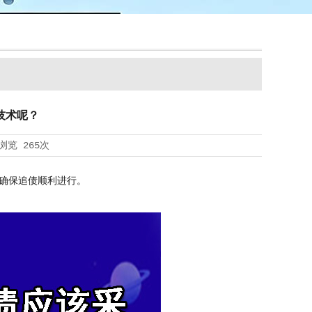
技术呢？
浏览
265次
确保追债顺利进行。