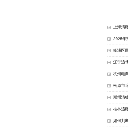
上海清
2025
杨浦区
辽宁追
杭州电
松原市
郑州清
桂林追
如何判