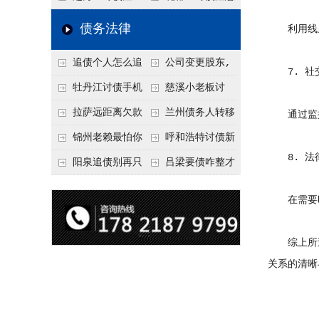
要回！
节不注意，钱很难要
意！没有借条只有微
事项：空港物流园欠
债务法律
利用线上
回！
信记录，这3步合法
款，抓住这2个“发货
追债个人怎么追
公司变更股东,
把钱要回来
节点”催收最有效
7. 社
回呢？2026年最新绝
变更前的债权债务谁
牡丹江讨债手机
慈溪小老板讨
招选择！
承担
搞定：2026年线上立
债，2026年这2个本
拉萨远距离欠款
兰州债务人转移
通过监控
案追债全流程，足不
地行业协会出面，比
对方在牧区联系不
财产后申请破产，20
锦州老赖最怕你
呼和浩特讨债新
8. 法
出户
法院传票快
上，2026年委托当地
26年破产程序里还能
懂这1条，2026
招：2026年用“律师
阳泉追债别再只
吕梁要债咋整才
律师成本多少
要回来吗
年“拒不执行判决
函”催账为啥管用？
盯现金，2026年这3
硬气？2026年这3个
在需要时
罪”详解，能判刑
成本低见效快
类隐形财产（公积
调解渠道，比找公司
金、保单）也能执行
强
综上所述
关系的清晰