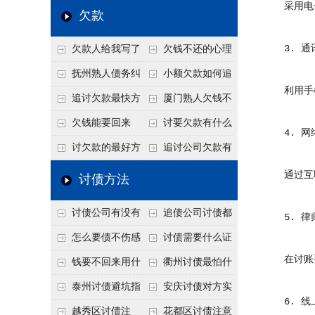
采用电子
个“诉前调解”成功率
法比公司好使
老板借钱不还？2026
还几年了，2026年用
欠款
高
年旺季前用这招合法
这招“重新打借条”把
3. 通
欠款人给我写了
欠钱不还的心理
施压，立马主动结清
死账变活
还款计划书有用吗？
是什么？读懂欠款人
抚州熟人债务纠
小额欠款如何追
利用手机
书面承诺的法律效力
的心态催收事半功倍
纷咋办？这一招好开
讨
追讨欠款最快方
厦门熟人欠钱不
口
法是什么？
还？2026年合法秘
欠钱能要回来
讨要欠款有什么
4. 网
籍！
吗？
好办法
讨欠款的最好方
追讨公司欠款有
法
哪些法律手段
通过互联
讨债方法
讨债公司有没有
追债公司讨债都
5. 律
行业协会？正规机构
有哪些手段
怎么要债不伤感
讨债需要什么证
在讨账要
的行业自律和认证
情？
据
钱要不回来用什
衢州讨债最怕什
么方法要回来
么？2026年这两个关
泰州讨债避坑指
安庆讨债对方实
6. 线
键细节，做错就很难
南：2026年这2个细
在没钱咋办？
越秀区讨债注
花都区讨债注意