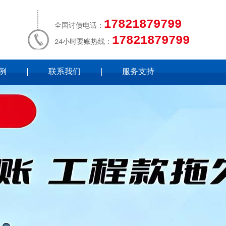
17821879799
全国讨债电话：
17821879799
24小时要账热线：
例
联系我们
服务支持