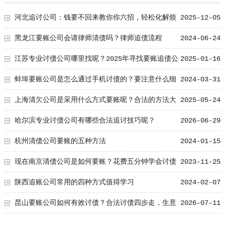
河北追讨公司：钱要不回来教你你六招，轻松化解烦
2025-12-05
恼
黑龙江要账公司会请律师清债吗？律师追债流程
2024-06-24
江苏专业讨债公司哪里找呢？2025年寻找要账追债公
2025-01-16
司技巧！
蚌埠要账公司是怎么通过手机讨债的？要注意什么细
2024-03-31
节！
上海清欠公司是采用什么方式要账呢？合法的方法大
2025-05-24
曝光
哈尔滨专业讨债公司有哪些合法追讨技巧呢？
2026-06-29
杭州清债公司要账的五种方法
2024-01-15
现在南京清债公司是如何要账？花费五分钟学会讨债
2023-11-25
小窍门
陕西追账公司常用的四种方式值得学习
2024-02-07
昆山要账公司如何有效讨债？合法讨债四步走，生意
2026-07-11
人更得懂！