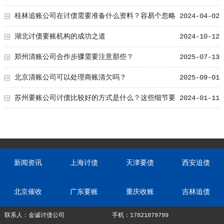
桂林追账公司在讨债需要准备什么资料？容易个忽略
2024-04-02
的五大的资料！
湖北讨债要账机构的成功之道
2024-10-12
郑州清账公司合作步骤需要注意那些？
2025-07-13
北京清账公司可以处理商账清欠吗？
2025-09-01
苏州要账公司讨债比较好的方式是什么？这些细节要
2024-01-11
知道！
新闻资讯
上海讨债
天津要债
西安追债
北京催收
广东要账
重庆收账
吉林追债
联系人：金诚讨债公司
手机：17821879799