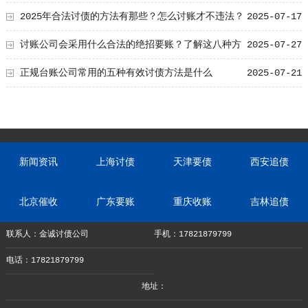
2025年合法讨债的方法有那些？怎么讨账才不违法？
2025-07-17
讨账公司会采用什么合法的绝招要账？了解这八种方
2025-07-27
法轻松讨债不犯难！
正规台账公司常用的五种有效讨债方法是什么
2025-07-21
新闻资讯
上海讨债
天津要债
西安追债
北京催收
广东要账
重庆收账
吉林追债
联系人：金诚讨债公司
手机：17821879799
电话：17821879799
地址：