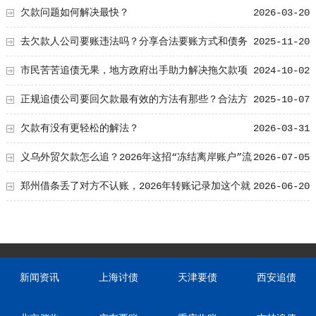
欠款问题如何解决最快？
2026-03-20
去欠款人公司要账违法吗？分享合法要账方式和债务
2025-11-20
纠纷解决路径
市民苦苦追债无果，地方政府出手助力解决拖欠款项
2024-10-02
问题
正规追债公司要回欠款最有效的方法有那些？合法方
2025-10-07
法曝光！
欠款有没有更轻松的解法？
2026-03-31
义乌外贸欠款怎么追？2026年这招“冻结离岸账户”流
2026-07-05
程，老外也怕
郑州借条丢了对方不认账，2026年转账记录加这个就
2026-06-20
能补证
新闻资讯
上海讨债
天津要债
西安追债