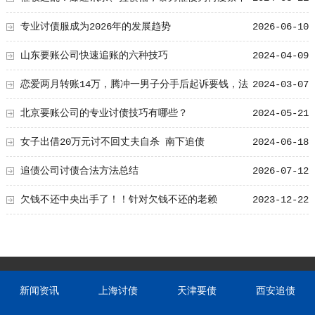
止
专业讨债服成为2026年的发展趋势
2026-06-10
山东要账公司快速追账的六种技巧
2024-04-09
恋爱两月转账14万，腾冲一男子分手后起诉要钱，法
2024-03-07
院这样判
北京要账公司的专业讨债技巧有哪些？
2024-05-21
女子出借20万元讨不回丈夫自杀 南下追债
2024-06-18
追债公司讨债合法方法总结
2026-07-12
欠钱不还中央出手了！！针对欠钱不还的老赖
2023-12-22
新闻资讯
上海讨债
天津要债
西安追债