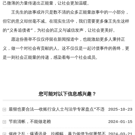
己微薄的力量传递出正能量，让社会更加温暖。
王先生的故事或许只是数不清的众多正能量故事中的一小部分，
但它的意义却丝毫不减。在现实生活中，我们需要更多像王先生这样
的“义务追债者”，为社会的正义与诚信发声，让社会更美好。
愿这份善举不仅仅停留在新闻报道中，也能激励更多人秉持正
义，做一个对社会有贡献的人。这不仅仅是一起讨债事件的善终，更
是一则社会正能量的传递，感染着每一个社会成员。
您可能对以下信息感兴趣？
最狠也要合法——收账行业人士与法学专家盘点“不违
2025-10-23
法”的强力要账方法
节前清帐，不能做老赖
2024-01-15
催收之乱：爆通讯录、拉横幅，暴力催债为何屡禁不
2024-03-21