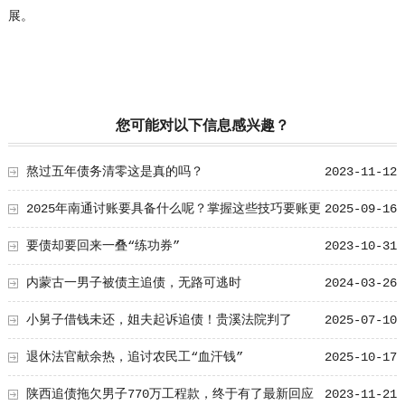
展。
您可能对以下信息感兴趣？
熬过五年债务清零这是真的吗？
2023-11-12
2025年南通讨账要具备什么呢？掌握这些技巧要账更
2025-09-16
高效
要债却要回来一叠“练功券”
2023-10-31
内蒙古一男子被债主追债，无路可逃时
2024-03-26
小舅子借钱未还，姐夫起诉追债！贵溪法院判了
2025-07-10
退休法官献余热，追讨农民工“血汗钱”
2025-10-17
陕西追债拖欠男子770万工程款，终于有了最新回应
2023-11-21