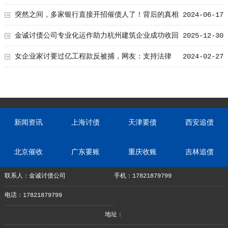
突然之间，多家银行直接开招催债人了！背后的真相
2024-06-17
让人难过…
金诚讨债公司专业化运作助力杭州建筑企业成功收回
2025-12-30
欠款，高效服务赢得客户信赖
女企业家讨要过亿工程款反被捕，网友：支持法律
2024-02-27
新闻资讯
上海讨债
天津要债
西安追债
北京催收
广东要账
重庆收账
吉林追债
联系人：金诚讨债公司
手机：17821879799
电话：17821879799
地址：