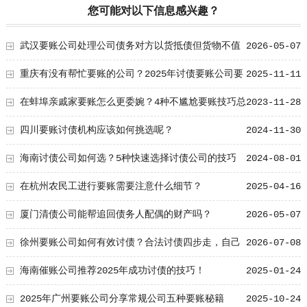
您可能对以下信息感兴趣？
武汉要账公司处理公司债务对方以货抵债但货物不值
2026-05-07
钱的3个折价谈判点
重庆有没有帮忙要账的公司？2025年讨债要账公司要
2025-11-11
怎么选？
在蚌埠亲戚家要账怎么更委婉？4种不尴尬要账技巧总
2023-11-28
结！
四川要账讨债机构应该如何挑选呢？
2024-11-30
海南讨债公司如何选？5种快速选择讨债公司的技巧
2024-08-01
在杭州农民工进行要账需要注意什么细节？
2025-04-16
厦门清债公司能帮追回债务人配偶的财产吗？
2026-05-07
徐州要账公司如何有效讨债？合法讨债四步走，自己
2026-07-08
追更放心！
海南催账公司推荐2025年成功讨债的技巧！
2025-01-24
2025年广州要账公司分享常规公司五种要账秘籍
2025-10-24